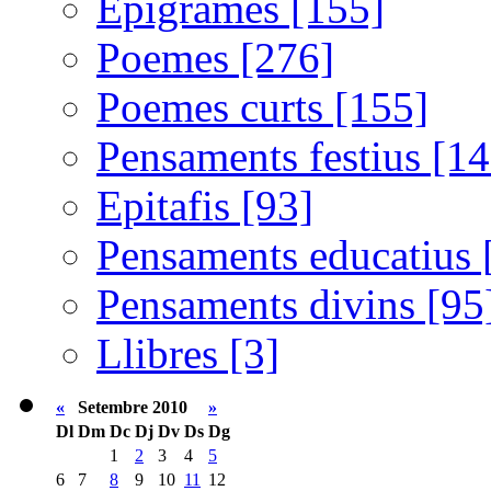
Epigrames [155]
Poemes [276]
Poemes curts [155]
Pensaments festius [14
Epitafis [93]
Pensaments educatius 
Pensaments divins [95
Llibres [3]
«
Setembre 2010
»
Dl
Dm
Dc
Dj
Dv
Ds
Dg
1
2
3
4
5
6
7
8
9
10
11
12