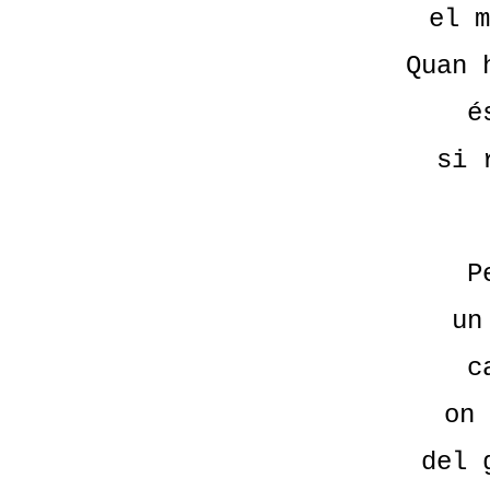
el m
Quan 
é
si 
P
un
c
on 
del 