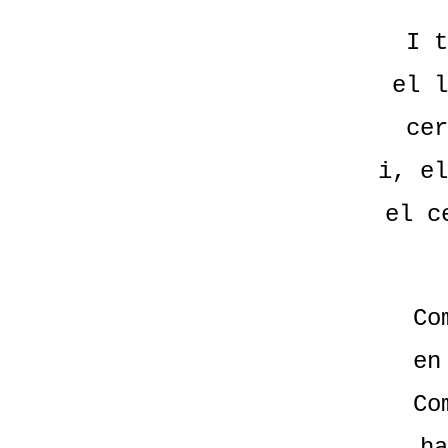
I t
el l
cer
i, el
el c
Co
en
Co
ha