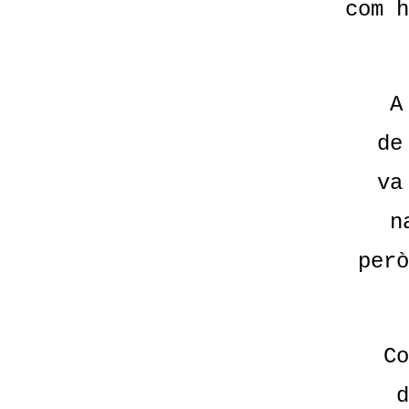
com h
A
de
va
n
però
Co
d