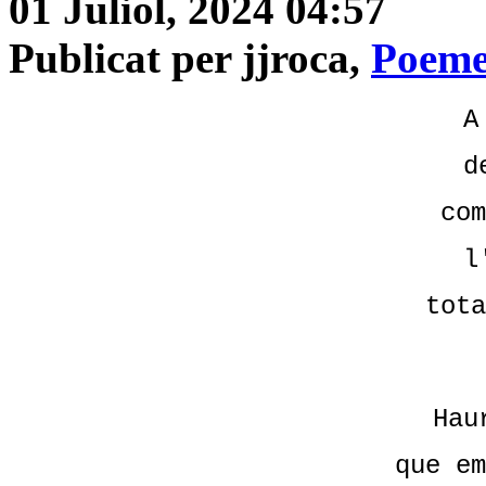
01 Juliol, 2024 04:57
Publicat per jjroca,
Poeme
A
d
com
l
tota
Hau
que em