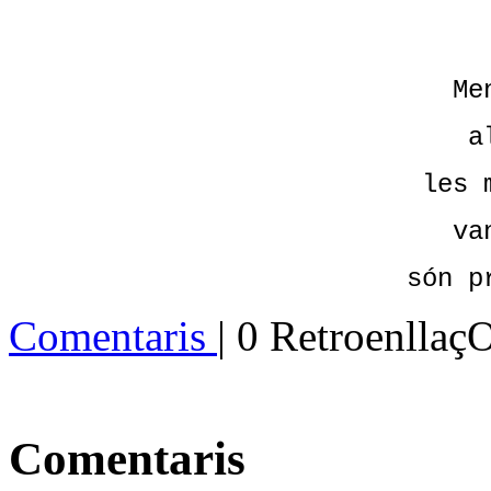
Me
a
les 
va
són p
Comentaris
| 0 Retroenllaç
Comentaris