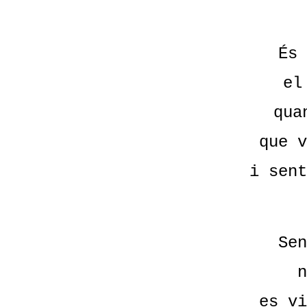
És 
el
qua
que v
i sent
Sen
n
es vi