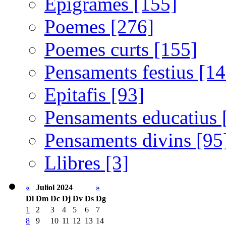
Epigrames [155]
Poemes [276]
Poemes curts [155]
Pensaments festius [14
Epitafis [93]
Pensaments educatius 
Pensaments divins [95
Llibres [3]
«
Juliol 2024
»
Dl
Dm
Dc
Dj
Dv
Ds
Dg
1
2
3
4
5
6
7
8
9
10
11
12
13
14