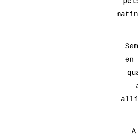
pel
matin
Sem
en 
qu
allí
A