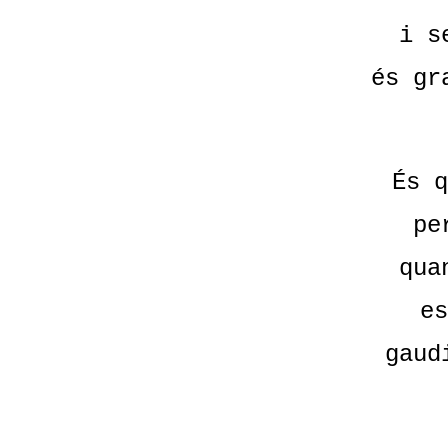
i s
és gr
És q
pe
qua
es
gaud