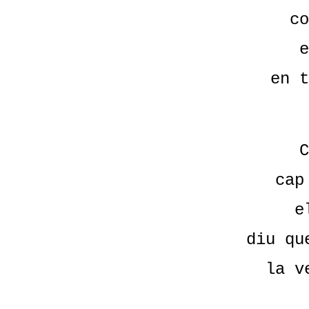
co
e
en t
C
cap
e
diu qu
la v