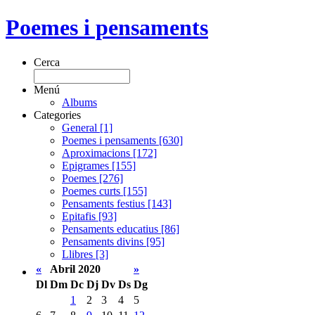
Poemes i pensaments
Cerca
Menú
Albums
Categories
General [1]
Poemes i pensaments [630]
Aproximacions [172]
Epigrames [155]
Poemes [276]
Poemes curts [155]
Pensaments festius [143]
Epitafis [93]
Pensaments educatius [86]
Pensaments divins [95]
Llibres [3]
«
Abril 2020
»
Dl
Dm
Dc
Dj
Dv
Ds
Dg
1
2
3
4
5