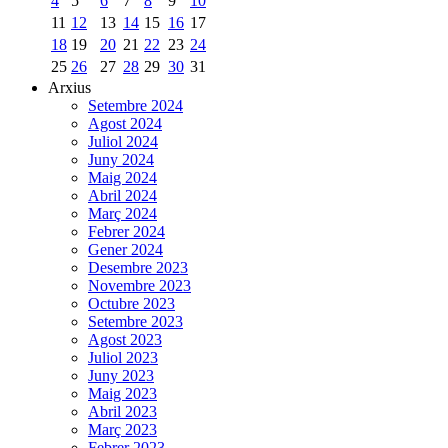
4
5
6
7
8
9
10
11
12
13
14
15
16
17
18
19
20
21
22
23
24
25
26
27
28
29
30
31
Arxius
Setembre 2024
Agost 2024
Juliol 2024
Juny 2024
Maig 2024
Abril 2024
Març 2024
Febrer 2024
Gener 2024
Desembre 2023
Novembre 2023
Octubre 2023
Setembre 2023
Agost 2023
Juliol 2023
Juny 2023
Maig 2023
Abril 2023
Març 2023
Febrer 2023