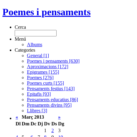
Poemes i pensaments
Cerca
Menú
Albums
Categories
General [1]
Poemes i pensaments [630]
Aproximacions [172]
Epigrames [155]
Poemes [276]
Poemes curts [155]
Pensaments festius [143]
Epitafis [93]
Pensaments educatius [86]
Pensaments divins [95]
Llibres [3]
«
Març 2013
»
Dl
Dm
Dc
Dj
Dv
Ds
Dg
1
2
3