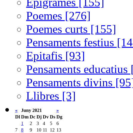
Epigrames [155]
Poemes [276]
Poemes curts [155]
Pensaments festius [14
Epitafis [93]
Pensaments educatius 
Pensaments divins [95
Llibres [3]
«
Juny 2021
»
Dl
Dm
Dc
Dj
Dv
Ds
Dg
1
2
3
4
5
6
7
8
9
10
11
12
13