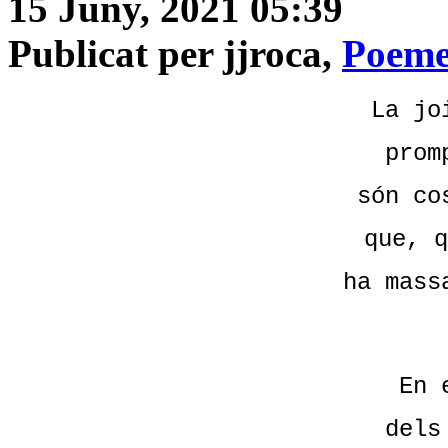
15 Juny, 2021 05:39
Publicat per jjroca,
Poeme
La jo
prom
són co
que, q
ha mass
En 
dels