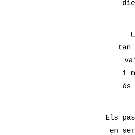
die
E
tan 
va
i m
és 
Els pas
en ser