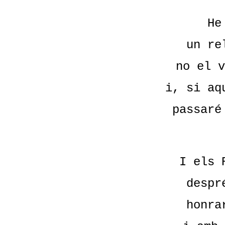
He
un re
no el v
i, si aq
passaré
I els 
despr
honra