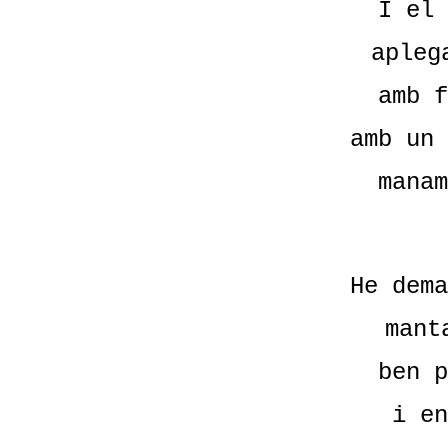
I el 
apleg
amb f
amb un 
manam
He dema
mant
ben p
i en