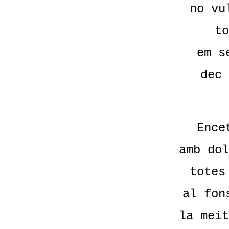
no vu
to
em s
dec 
Ence
amb dol
totes
al fon
la meit