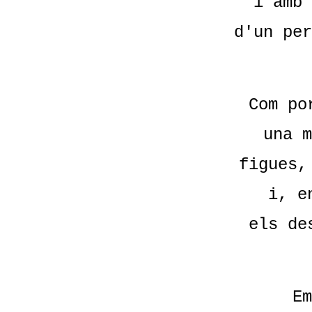
i amb 
d'un per
Com po
una m
figues,
i, e
els de
Em