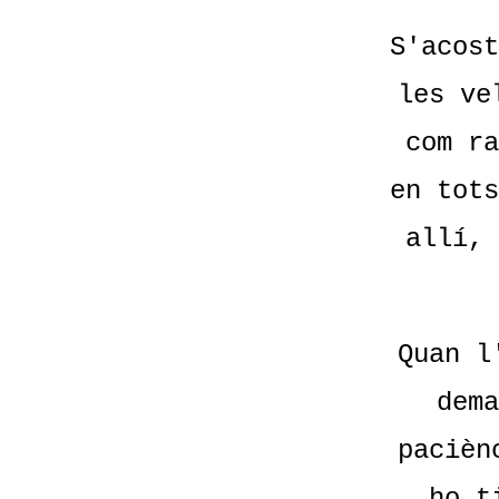
S'acost
les ve
com ra
en tots
allí, 
Quan l
dema
pacièn
ho t