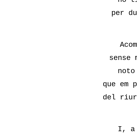
per du
Acom
sense 
noto
que em p
del riur
I, a