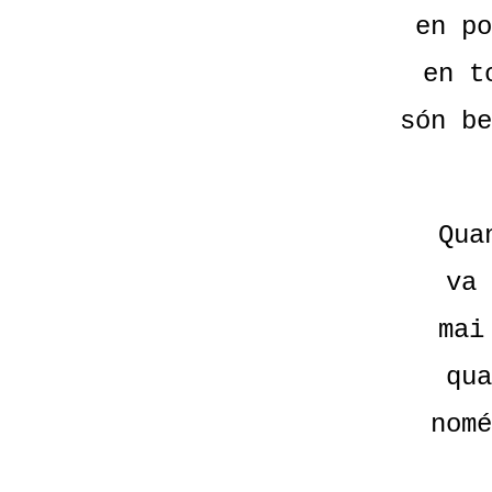
en po
en t
són be
Qua
va 
mai
qua
nomé