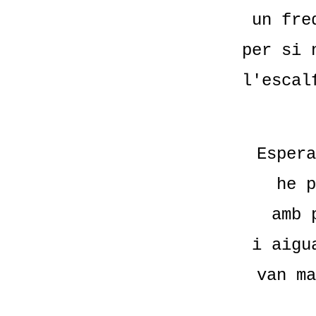
un fre
per si 
l'escal
Espera
he p
amb 
i aigu
van ma