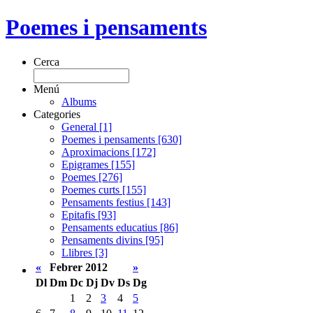
Poemes i pensaments
Cerca
Menú
Albums
Categories
General [1]
Poemes i pensaments [630]
Aproximacions [172]
Epigrames [155]
Poemes [276]
Poemes curts [155]
Pensaments festius [143]
Epitafis [93]
Pensaments educatius [86]
Pensaments divins [95]
Llibres [3]
«
Febrer 2012
»
Dl
Dm
Dc
Dj
Dv
Ds
Dg
1
2
3
4
5