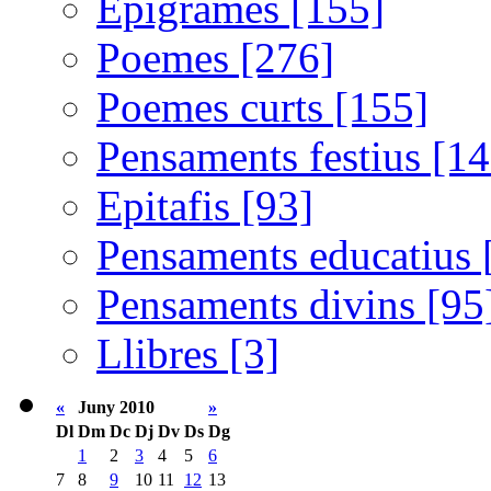
Epigrames [155]
Poemes [276]
Poemes curts [155]
Pensaments festius [14
Epitafis [93]
Pensaments educatius 
Pensaments divins [95
Llibres [3]
«
Juny 2010
»
Dl
Dm
Dc
Dj
Dv
Ds
Dg
1
2
3
4
5
6
7
8
9
10
11
12
13