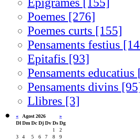
Epigrames [155]
Poemes [276]
Poemes curts [155]
Pensaments festius [14
Epitafis [93]
Pensaments educatius 
Pensaments divins [95
Llibres [3]
«
Agost 2026
»
Dl
Dm
Dc
Dj
Dv
Ds
Dg
1
2
3
4
5
6
7
8
9