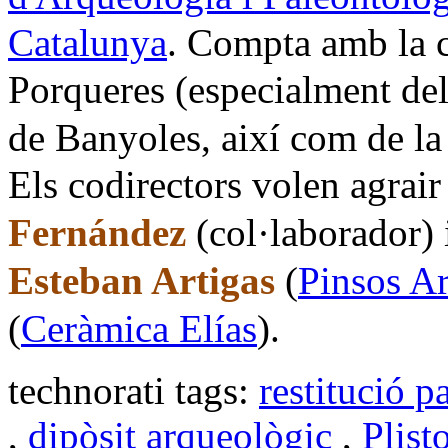
Catalunya
. Compta amb la c
Porqueres (especialment del
de Banyoles, així com de l
Els codirectors volen agrai
Fernández
(col·laborador) i
Esteban Artigas
(
Pinsos Ar
(
Ceràmica Elías
).
technorati tags:
restitució 
,
dipòsit arqueològic
,
Plist