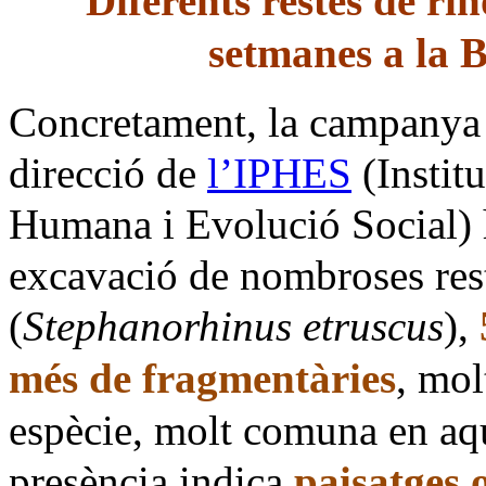
Diferents restes de ri
setmanes a la 
Concretament, la
campanya 
direcció de
l’IPHES
(Instit
Humana i Evolució Social) 
excavació de nombroses rest
(
Stephanorhinus etruscus
),
més de fragmentàries
, mol
espècie, molt comuna en aqu
presència indica
paisatges 