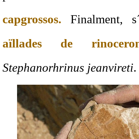
capgrossos.
Finalment, s
aïllades de rinocero
Stephanorhrinus jeanvireti
.