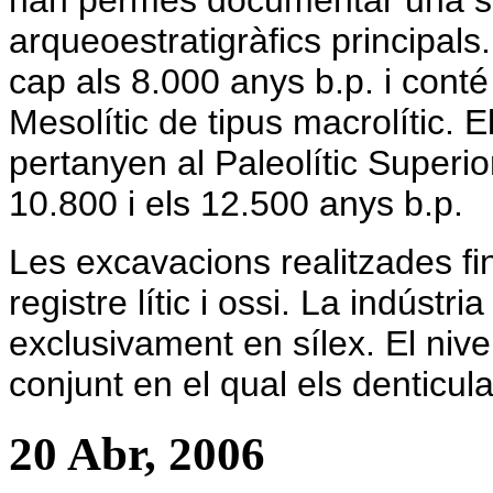
han permès documentar una s
arqueoestratigràfics principals.
cap als 8.000 anys b.p. i conté
Mesolític de tipus macrolític. E
pertanyen al Paleolític Superior
10.800 i els 12.500 anys b.p.
Les excavacions realitzades f
registre lític i ossi. La indústri
exclusivament en sílex. El nive
conjunt en el qual els denticul
20 Abr, 2006