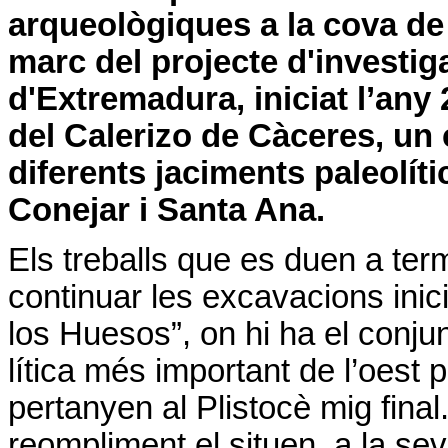
arqueològiques a la cova de
marc del projecte d'investi
d'Extremadura, iniciat l’any
del Calerizo de Càceres, un 
diferents jaciments paleolít
Conejar i Santa Ana.
Els treballs que es duen a t
continuar les excavacions inic
los Huesos”, on hi ha el conjun
lítica més important de l’oest
pertanyen al Plistocè mig fina
reompliment el situen, a la se