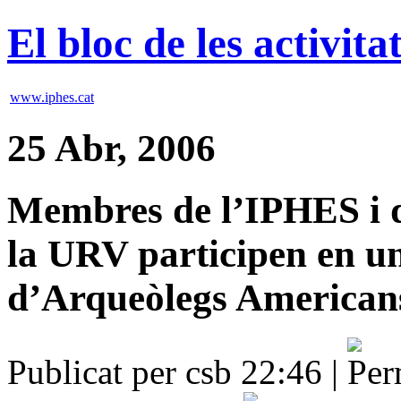
El bloc de les activit
www.iphes.cat
25 Abr, 2006
Membres de l’IPHES i d
la URV participen en un
d’Arqueòlegs Americans
Publicat per csb 22:46 |