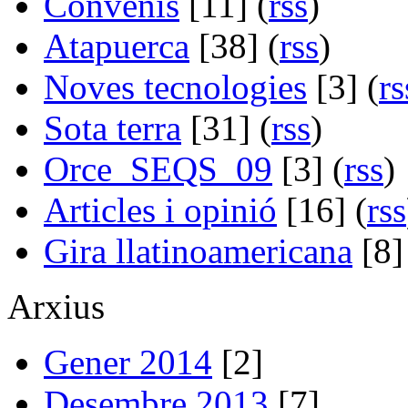
Convenis
[11] (
rss
)
Atapuerca
[38] (
rss
)
Noves tecnologies
[3] (
rs
Sota terra
[31] (
rss
)
Orce_SEQS_09
[3] (
rss
)
Articles i opinió
[16] (
rss
Gira llatinoamericana
[8]
Arxius
Gener 2014
[2]
Desembre 2013
[7]