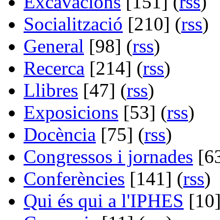
Excavacions
[151] (
rss
)
Socialització
[210] (
rss
)
General
[98] (
rss
)
Recerca
[214] (
rss
)
Llibres
[47] (
rss
)
Exposicions
[53] (
rss
)
Docència
[75] (
rss
)
Congressos i jornades
[63
Conferències
[141] (
rss
)
Qui és qui a l'IPHES
[10]