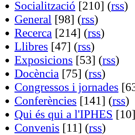
Socialització
[210] (
rss
)
General
[98] (
rss
)
Recerca
[214] (
rss
)
Llibres
[47] (
rss
)
Exposicions
[53] (
rss
)
Docència
[75] (
rss
)
Congressos i jornades
[63
Conferències
[141] (
rss
)
Qui és qui a l'IPHES
[10]
Convenis
[11] (
rss
)