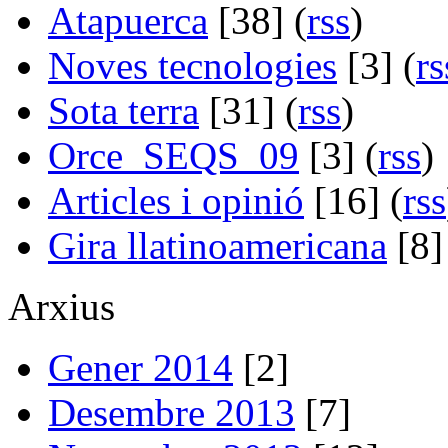
Atapuerca
[38] (
rss
)
Noves tecnologies
[3] (
rs
Sota terra
[31] (
rss
)
Orce_SEQS_09
[3] (
rss
)
Articles i opinió
[16] (
rss
Gira llatinoamericana
[8]
Arxius
Gener 2014
[2]
Desembre 2013
[7]