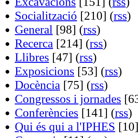
Excavacions
[151] (
rss
)
Socialització
[210] (
rss
)
General
[98] (
rss
)
Recerca
[214] (
rss
)
Llibres
[47] (
rss
)
Exposicions
[53] (
rss
)
Docència
[75] (
rss
)
Congressos i jornades
[63
Conferències
[141] (
rss
)
Qui és qui a l'IPHES
[10]