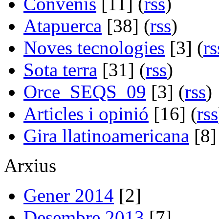
Convenis
[11] (
rss
)
Atapuerca
[38] (
rss
)
Noves tecnologies
[3] (
rs
Sota terra
[31] (
rss
)
Orce_SEQS_09
[3] (
rss
)
Articles i opinió
[16] (
rss
Gira llatinoamericana
[8]
Arxius
Gener 2014
[2]
Desembre 2013
[7]