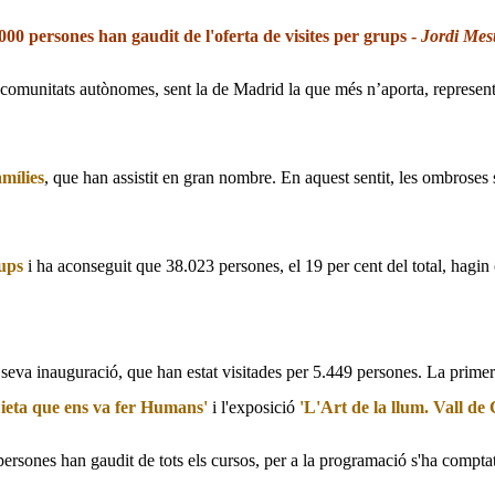
00 persones han gaudit de l'oferta de visites per grups -
Jordi Mes
s comunitats autònomes, sent la de Madrid la que més n’aporta, representa
amílies
, que han assistit en gran nombre. En aquest sentit, les ombroses s
ups
i ha aconseguit que 38.023 persones, el 19 per cent del total, hagin op
a seva inauguració, que han estat visitades per 5.449 persones. La primer
ieta que ens va fer Humans'
i l'exposició
'L'Art de la llum. Vall de
 persones han gaudit de tots els cursos, per a la programació s'ha comptat