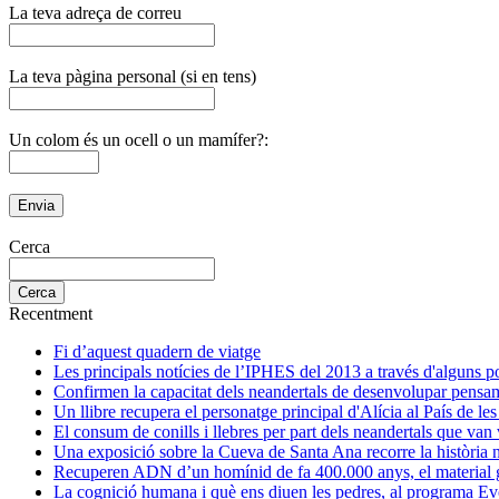
La teva adreça de correu
La teva pàgina personal (si en tens)
Un colom és un ocell o un mamífer?:
Cerca
Recentment
Fi d’aquest quadern de viatge
Les principals notícies de l’IPHES del 2013 a través d'alguns p
Confirmen la capacitat dels neandertals de desenvolupar pensa
Un llibre recupera el personatge principal d'Alícia al País de le
El consum de conills i llebres per part dels neandertals que va
Una exposició sobre la Cueva de Santa Ana recorre la història na
Recuperen ADN d’un homínid de fa 400.000 anys, el material ge
La cognició humana i què ens diuen les pedres, al programa Ev