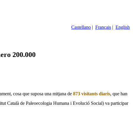
Castellano
|
Français
|
English
mero 200.000
nament, cosa que suposa una mitjana de
873 visitants diaris
, que han
itut Català de Paleoecologia Humana i Evolució Social) va participar