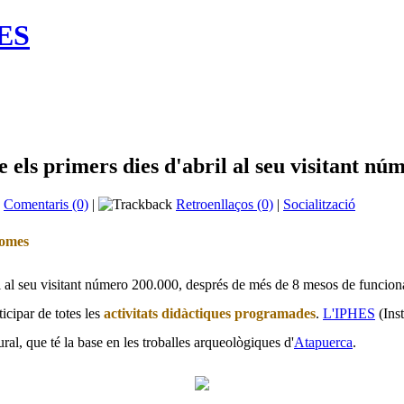
HES
els primers dies d'abril al seu visitant nú
Comentaris (0)
|
Retroenllaços (0)
|
Socialització
nomes
l al seu visitant número 200.000, després de més de 8 mesos de funcio
icipar de totes les
activitats didàctiques programades
.
L'IPHES
(Inst
ral, que té la base en les troballes arqueològiques d'
Atapuerca
.