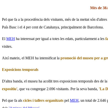
Més de 38.0
Pel que fa a la procedència dels visitants, més de la meitat són d'altre
País Basc i el 4 per cent de Catalunya, principalment de Barcelona.
El
MEH
ha interessat per igual a totes les edats, particularment a les
f
visites.
Així mateix, el MEH ha intensificat la
promoció del museu per a gr
Exposicions temporals
D'altra banda, el museu ha acollit tres exposicions temporals des de l
expositiu'
, que va congregar 2.696 visitants. Per la seva banda,
'La D
Pel que fa als
cicles i tallers organitzats
pel
MEH
, un total de 2.646