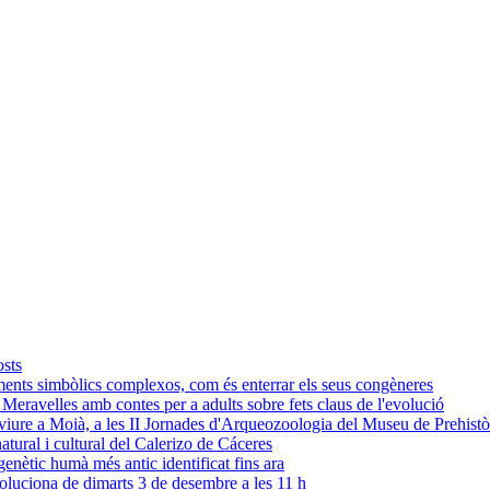
osts
ments simbòlics complexos, com és enterrar els seus congèneres
s Meravelles amb contes per a adults sobre fets claus de l'evolució
n viure a Moià, a les II Jornades d'Arqueozoologia del Museu de Prehistò
tural i cultural del Calerizo de Cáceres
nètic humà més antic identificat fins ara
oluciona de dimarts 3 de desembre a les 11 h