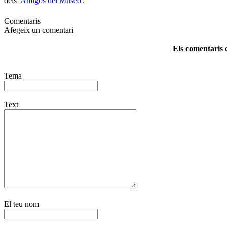
dels
'Amigos del Museo'.
Comentaris
Afegeix un comentari
Els comentaris d
Tema
Text
El teu nom