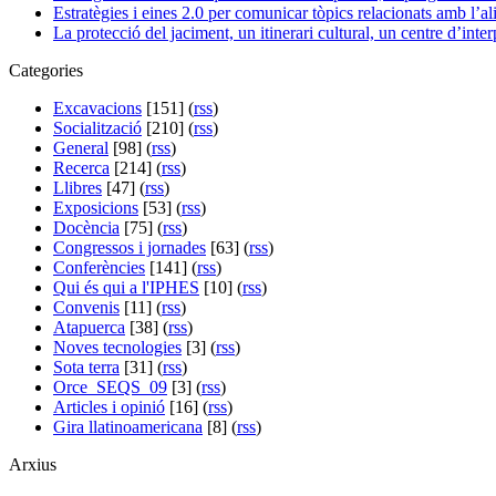
Estratègies i eines 2.0 per comunicar tòpics relacionats amb l’
La protecció del jaciment, un itinerari cultural, un centre d’inter
Categories
Excavacions
[151] (
rss
)
Socialització
[210] (
rss
)
General
[98] (
rss
)
Recerca
[214] (
rss
)
Llibres
[47] (
rss
)
Exposicions
[53] (
rss
)
Docència
[75] (
rss
)
Congressos i jornades
[63] (
rss
)
Conferències
[141] (
rss
)
Qui és qui a l'IPHES
[10] (
rss
)
Convenis
[11] (
rss
)
Atapuerca
[38] (
rss
)
Noves tecnologies
[3] (
rss
)
Sota terra
[31] (
rss
)
Orce_SEQS_09
[3] (
rss
)
Articles i opinió
[16] (
rss
)
Gira llatinoamericana
[8] (
rss
)
Arxius