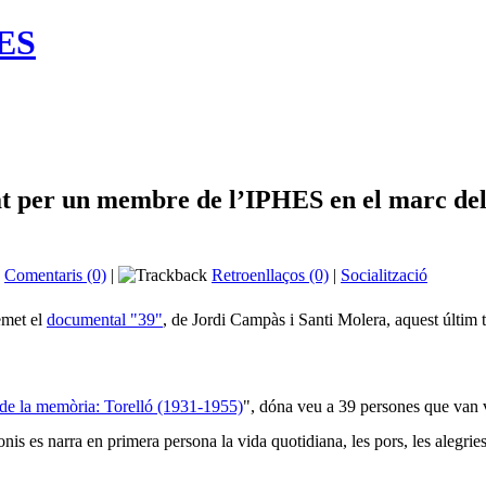
HES
at per un membre de l’IPHES en el marc del
Comentaris (0)
|
Retroenllaços (0)
|
Socialització
emet el
documental "39"
, de Jordi Campàs i Santi Molera, aquest últim t
 de la memòria: Torelló (1931-1955)
", dóna veu a 39 persones que van vi
monis es narra en primera persona la vida quotidiana, les pors, les alegries