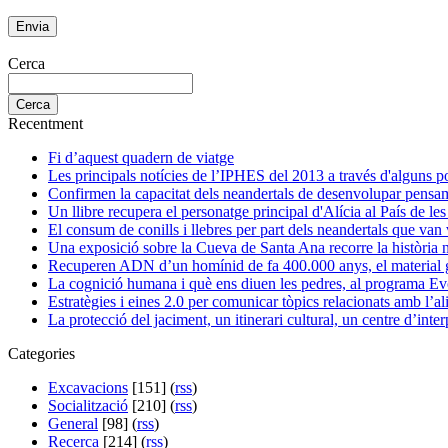
Cerca
Recentment
Fi d’aquest quadern de viatge
Les principals notícies de l’IPHES del 2013 a través d'alguns p
Confirmen la capacitat dels neandertals de desenvolupar pensa
Un llibre recupera el personatge principal d'Alícia al País de le
El consum de conills i llebres per part dels neandertals que va
Una exposició sobre la Cueva de Santa Ana recorre la història na
Recuperen ADN d’un homínid de fa 400.000 anys, el material ge
La cognició humana i què ens diuen les pedres, al programa Ev
Estratègies i eines 2.0 per comunicar tòpics relacionats amb l’
La protecció del jaciment, un itinerari cultural, un centre d’inter
Categories
Excavacions
[151] (
rss
)
Socialització
[210] (
rss
)
General
[98] (
rss
)
Recerca
[214] (
rss
)