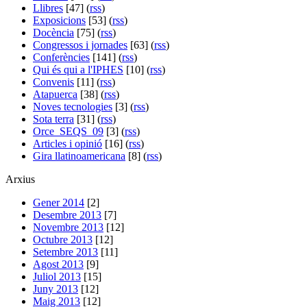
Llibres
[47] (
rss
)
Exposicions
[53] (
rss
)
Docència
[75] (
rss
)
Congressos i jornades
[63] (
rss
)
Conferències
[141] (
rss
)
Qui és qui a l'IPHES
[10] (
rss
)
Convenis
[11] (
rss
)
Atapuerca
[38] (
rss
)
Noves tecnologies
[3] (
rss
)
Sota terra
[31] (
rss
)
Orce_SEQS_09
[3] (
rss
)
Articles i opinió
[16] (
rss
)
Gira llatinoamericana
[8] (
rss
)
Arxius
Gener 2014
[2]
Desembre 2013
[7]
Novembre 2013
[12]
Octubre 2013
[12]
Setembre 2013
[11]
Agost 2013
[9]
Juliol 2013
[15]
Juny 2013
[12]
Maig 2013
[12]