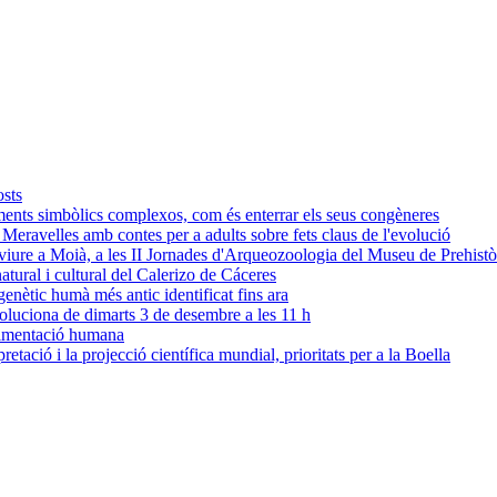
osts
ments simbòlics complexos, com és enterrar els seus congèneres
s Meravelles amb contes per a adults sobre fets claus de l'evolució
n viure a Moià, a les II Jornades d'Arqueozoologia del Museu de Prehistò
tural i cultural del Calerizo de Cáceres
nètic humà més antic identificat fins ara
oluciona de dimarts 3 de desembre a les 11 h
alimentació humana
pretació i la projecció científica mundial, prioritats per a la Boella