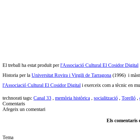
El treball ha estat produït per
l'Associació Cultural El Cosidor Digital
Historia per la
Universitat Rovira i Virgili de Tarragona
(1996)
i màst
l'Associació Cultural El Cosidor Digital
i exerceix com a tècnic en m
technorati tags:
Canal 33
,
memòria històrica
,
socialització
,
Torelló
,
Comentaris
Afegeix un comentari
Els comentaris d
Tema