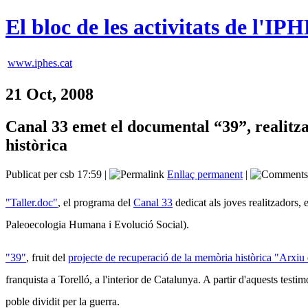
El bloc de les activitats de l'IP
www.iphes.cat
21 Oct, 2008
Canal 33 emet el documental “39”, realitz
històrica
Publicat per csb 17:59 |
Enllaç permanent
|
"Taller.doc"
, el programa del
Canal 33
dedicat als joves realitzadors, 
Paleoecologia Humana i Evolució Social).
"39"
, fruit del
projecte de recuperació de la memòria històrica "Arxiu
franquista a Torelló, a l'interior de Catalunya. A partir d'aquests testi
poble dividit per la guerra.