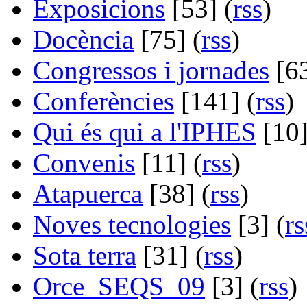
Exposicions
[53] (
rss
)
Docència
[75] (
rss
)
Congressos i jornades
[63
Conferències
[141] (
rss
)
Qui és qui a l'IPHES
[10]
Convenis
[11] (
rss
)
Atapuerca
[38] (
rss
)
Noves tecnologies
[3] (
rs
Sota terra
[31] (
rss
)
Orce_SEQS_09
[3] (
rss
)