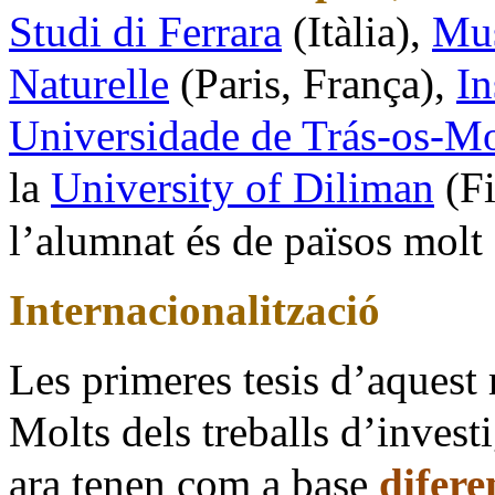
Studi di Ferrara
(Itàlia),
Mus
Naturelle
(Paris, França),
In
Universidade de Trás-os-M
la
University
of Diliman
(Fi
l’alumnat és de països molt 
Internacionalització
Les primeres tesis d’aquest 
Molts dels treballs d’invest
ara tenen com a base
difere