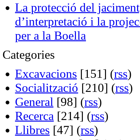
La protecció del jaciment,
d’interpretació i la projec
per a la Boella
Categories
Excavacions
[151] (
rss
)
Socialització
[210] (
rss
)
General
[98] (
rss
)
Recerca
[214] (
rss
)
Llibres
[47] (
rss
)