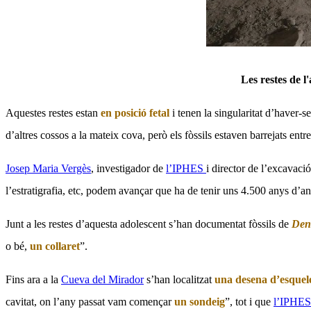
Les restes de l
Aquestes restes estan
en posició fetal
i tenen la singularitat d’haver-s
d’altres cossos a la mateix cova, però els fòssils estaven barrejats entre 
Josep Maria Vergès
, investigador de
l’IPHES
i director de l’excavaci
l’estratigrafia, etc, podem avançar que ha de tenir uns 4.500 anys d’anti
Junt a les restes d’aquesta adolescent s’han documentat fòssils de
Den
o bé,
un collaret
”.
Fins ara a
la
Cueva
del Mirador
s’han localitzat
una desena d’esquel
cavitat, on l’any passat vam començar
un sondeig
”, tot i que
l’IPHES