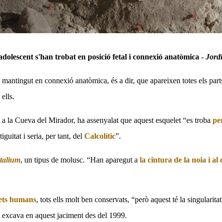
'adolescent s'han trobat en posició fetal i connexió anatòmica -
Jord
e mantingut en connexió anatòmica, és a dir, que apareixen totes els parts
ells.
ó a
la Cueva
del Mirador, ha assenyalat que aquest esquelet “es troba
pe
guitat i seria, per tant, del
Calcolític
”.
talium
, un tipus de molusc. “Han aparegut a
la cintura de la noia i al 
ets humans
, tots ells molt ben conservats, “però aquest té la singularit
excava en aquest jaciment des del 1999.