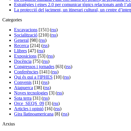
Estratègies i eines 2.0 per comunicar tòpics relacionats amb l’
La protecció del jaciment, un itinerari cultural, un centre d’inter
Categories
Excavacions
[151] (
rss
)
Socialització
[210] (
rss
)
General
[98] (
rss
)
Recerca
[214] (
rss
)
Llibres
[47] (
rss
)
Exposicions
[53] (
rss
)
Docència
[75] (
rss
)
Congressos i jornades
[63] (
rss
)
Conferències
[141] (
rss
)
Qui és qui a l'IPHES
[10] (
rss
)
Convenis
[11] (
rss
)
Atapuerca
[38] (
rss
)
Noves tecnologies
[3] (
rss
)
Sota terra
[31] (
rss
)
Orce_SEQS_09
[3] (
rss
)
Articles i opinió
[16] (
rss
)
Gira llatinoamericana
[8] (
rss
)
Arxius