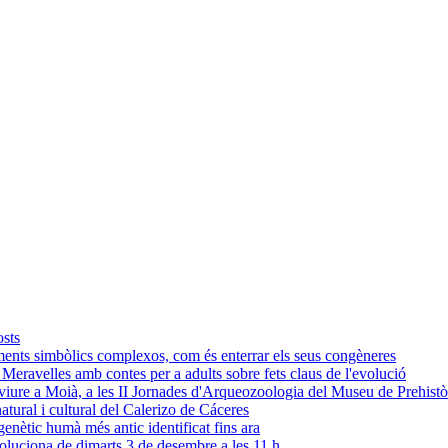
osts
ments simbòlics complexos, com és enterrar els seus congèneres
s Meravelles amb contes per a adults sobre fets claus de l'evolució
n viure a Moià, a les II Jornades d'Arqueozoologia del Museu de Prehistò
tural i cultural del Calerizo de Cáceres
nètic humà més antic identificat fins ara
oluciona de dimarts 3 de desembre a les 11 h