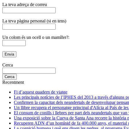
La teva adreça de correu
La teva pàgina personal (si en tens)
Un colom és un ocell o un mamífer?:
Cerca
Recentment
Fi d’aquest quadern de viatge
Les principals notícies de l’IPHES del 2013 a través d'alguns p
Confirmen la capacitat dels neandertals de desenvolupar pensa
Un llibre recupera el personatge principal d'Alícia al País de le
El consum de conills i llebres per part dels neandertals que va
Una exposició sobre la Cueva de Santa Ana recorre la història na
Recuperen ADN d’un homínid de fa 400.000 anys, el material ge
La cognició humana i què ens diuen les pedres, al programa Ev