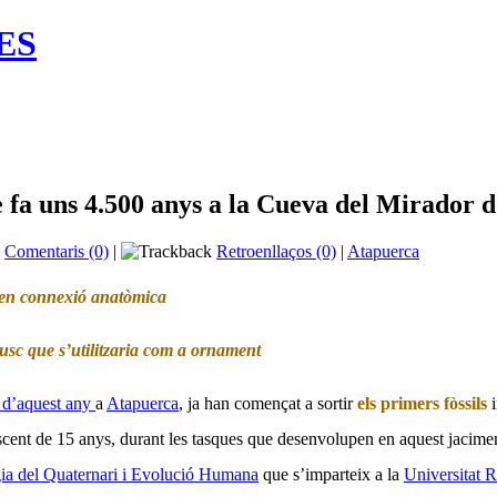
HES
 fa uns 4.500 anys a la Cueva del Mirador 
Comentaris (0)
|
Retroenllaços (0)
|
Atapuerca
ar en connexió anatòmica
l·lusc que s’utilitzaria com a ornament
 d’aquest any
a
Atapuerca
, ja han començat a sortir
els primers fòssils
i
escent de 15 anys, durant les tasques que desenvolupen en aquest jaci
a del Quaternari i Evolució Humana
que s’imparteix a
la
Universitat
R