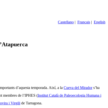
Castellano
|
Français
|
English
d’Atapuerca
mportants d’aquesta temporada. Així, a
la
Cueva
del Mirador
s’ha
ment membres de l’IPHES (
Institut Català de Paleoecologia Humana i
ovira
i Virgili
de Tarragona.