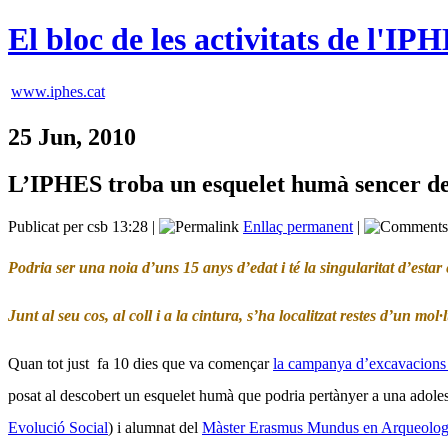
El bloc de les activitats de l'IP
www.iphes.cat
25 Jun, 2010
L’IPHES troba un esquelet humà sencer de
Publicat per csb 13:28 |
Enllaç permanent
|
Podria ser una noia d’uns 15 anys d’edat i té la singularitat d’est
Junt al seu cos, al coll i a la cintura, s’ha localitzat restes d’un mo
Quan tot just
fa 10 dies que va començar
la campanya d’excavacions
posat al descobert un esquelet humà que podria pertànyer a una adol
Evolució Social
) i alumnat del
Màster Erasmus Mundus en Arqueologi