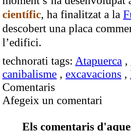
moment s’ha desenvolupat
científic
, ha finalitzat a la
F
descobert una placa commem
l’edifici.
technorati tags:
Atapuerca
,
canibalisme
,
excavacions
,
Comentaris
Afegeix un comentari
Els comentaris d'aques