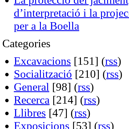
d’interpretació i la projec
per a la Boella
Categories
Excavacions
[151] (
rss
)
Socialització
[210] (
rss
)
General
[98] (
rss
)
Recerca
[214] (
rss
)
Llibres
[47] (
rss
)
Exposicions
[53] (
rss
)