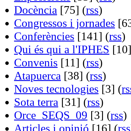
Docència
[75] (
rss
)
Congressos i jornades
[63
Conferències
[141] (
rss
)
Qui és qui a l'IPHES
[10]
Convenis
[11] (
rss
)
Atapuerca
[38] (
rss
)
Noves tecnologies
[3] (
rs
Sota terra
[31] (
rss
)
Orce_SEQS_09
[3] (
rss
)
Articles i opinió
[16] (
rss