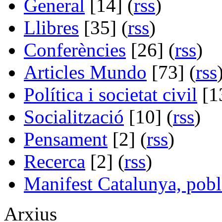
General
[14] (
rss
)
Llibres
[35] (
rss
)
Conferències
[26] (
rss
)
Articles Mundo
[73] (
rss
Política i societat civil
[13
Socialització
[10] (
rss
)
Pensament
[2] (
rss
)
Recerca
[2] (
rss
)
Manifest Catalunya, pobl
Arxius