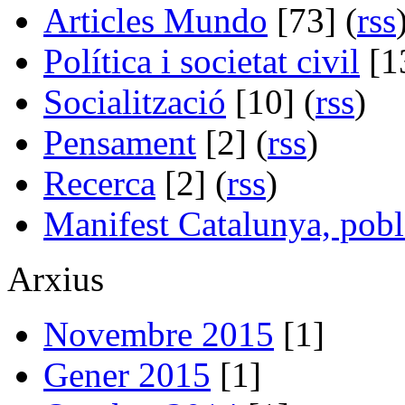
Articles Mundo
[73] (
rss
Política i societat civil
[13
Socialització
[10] (
rss
)
Pensament
[2] (
rss
)
Recerca
[2] (
rss
)
Manifest Catalunya, pobl
Arxius
Novembre 2015
[1]
Gener 2015
[1]