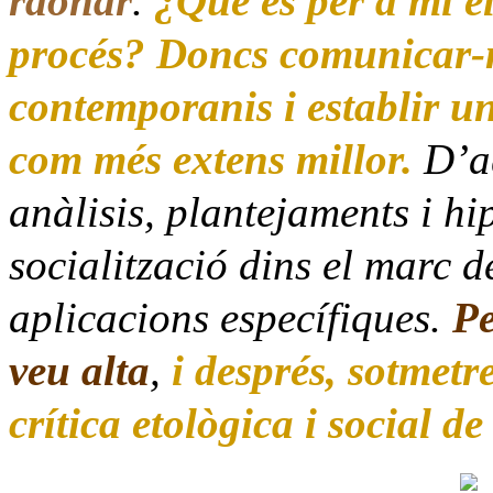
raonar
.
¿Què és per a mi e
procés? Doncs comunicar-
contemporanis i establir un
com més extens millor.
D’aq
anàlisis, plantejaments i h
socialització dins el marc d
aplicacions específiques.
Pe
veu alta
,
i després, sotmetr
crítica etològica i social de