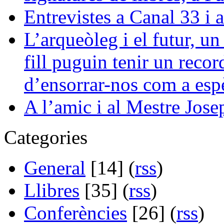
Entrevistes a Canal 33 i 
L’arqueòleg i el futur, u
fill puguin tenir un reco
d’ensorrar-nos com a esp
A l’amic i al Mestre Jose
Categories
General
[14] (
rss
)
Llibres
[35] (
rss
)
Conferències
[26] (
rss
)