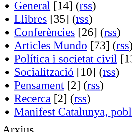
General
[14] (
rss
)
Llibres
[35] (
rss
)
Conferències
[26] (
rss
)
Articles Mundo
[73] (
rss
Política i societat civil
[13
Socialització
[10] (
rss
)
Pensament
[2] (
rss
)
Recerca
[2] (
rss
)
Manifest Catalunya, pobl
Arxius