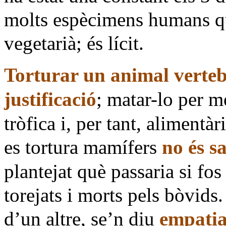
molts espècimens humans qu
vegetarià; és lícit.
Torturar un animal verteb
justificació
; matar-lo per m
tròfica i, per tant, alimentà
es tortura mamífers
no és s
plantejat què passaria si fos
torejats i morts pels bòvids
d’un altre, se’n diu
empatia