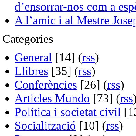
d’ensorrar-nos com a esp
A l’amic i al Mestre Jose
Categories
General
[14] (
rss
)
Llibres
[35] (
rss
)
Conferències
[26] (
rss
)
Articles Mundo
[73] (
rss
Política i societat civil
[13
Socialització
[10] (
rss
)