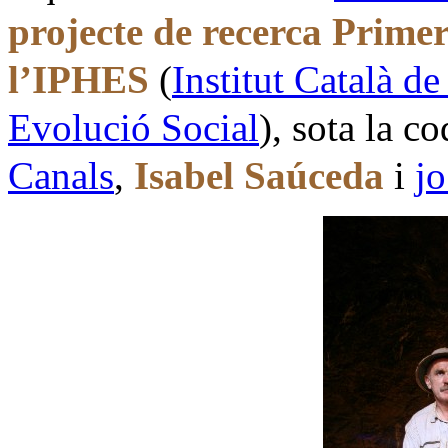
projecte de recerca Prim
l’IPHES
(
Institut Català d
Evolució Social
), sota la 
Canals
,
Isabel Saúceda
i
jo