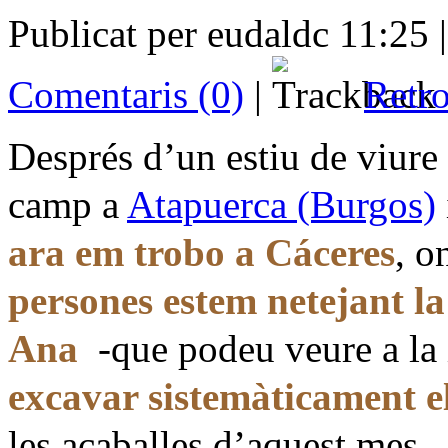
Publicat per eudaldc 11:25 
Comentaris (0)
|
Retro
Després d’un estiu de viure
camp a
Atapuerca (Burgos)
ara em trobo a Cáceres
, o
persones estem netejant l
Ana
-que podeu veure a la
excavar sistemàticament e
les acaballes d’aquest mes.