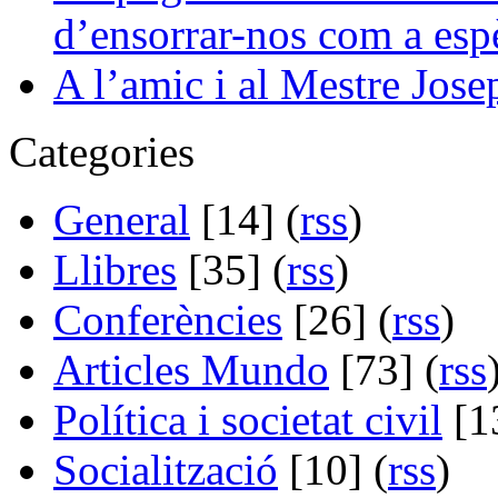
d’ensorrar-nos com a esp
A l’amic i al Mestre Jose
Categories
General
[14] (
rss
)
Llibres
[35] (
rss
)
Conferències
[26] (
rss
)
Articles Mundo
[73] (
rss
Política i societat civil
[13
Socialització
[10] (
rss
)