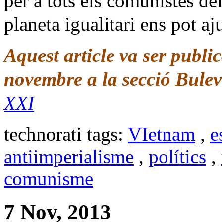
per a tots els comunistes d
planeta igualitari ens pot aj
Aquest article va ser publi
novembre a la secció Bulev
XXI
technorati tags:
VIetnam
,
e
antiimperialisme
,
polítics
,
comunisme
7 Nov, 2013