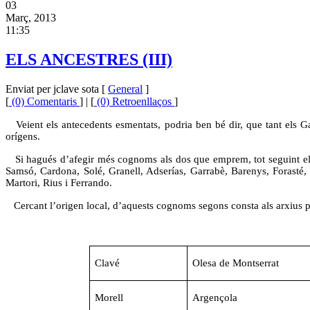
03
Març, 2013
11:35
ELS ANCESTRES (III)
Enviat per jclave sota [
General
]
[
(0) Comentaris
] | [
(0) Retroenllaços
]
Veient els antecedents esmentats, podria ben bé dir, que tant els G
orígens.
Si hagués d’afegir més cognoms als dos que emprem, tot seguint els q
Samsó, Cardona, Solé, Granell, Adserías, Garrabè, Barenys, Forasté, C
Martori, Rius i Ferrando.
Cercant l’origen local, d’aquests cognoms segons consta als arxius par
Clavé
Olesa de Montserrat
Morell
Argençola