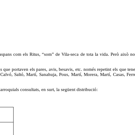
aspans com els Ritus, “som” de Vila-seca de tota la vida. Però això no 
ue portaven els pares, avis, besavis, etc. només repetint els que tenen
alvó, Saltó, Martí, Sanahuja, Pous, Martí, Morera, Martí, Casas, Ferré
roquials consultats, en surt, la següent distribució: