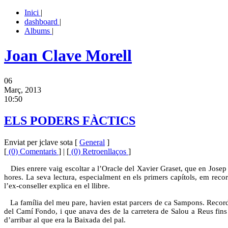
Inici
|
dashboard
|
Albums
|
Joan Clave Morell
06
Març, 2013
10:50
ELS PODERS FÀCTICS
Enviat per jclave sota [
General
]
[
(0) Comentaris
] | [
(0) Retroenllaços
]
Dies enrere vaig escoltar a l’Oracle del Xavier Graset, que en Jose
hores. La seva lectura, especialment en els primers capítols, em recor
l’ex-conseller explica en el llibre.
La família del meu pare, havien estat parcers de ca Sampons. Record
del Camí Fondo, i que anava des de la carretera de Salou a Reus fins 
d’arribar al que era la Baixada del pal.