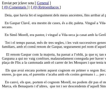
Enviat per jclave sota [
General
]
[
(0) Comentaris
] | [
(0) Retroenllaços
]
Deia, que havia fet el seguiment dels meus ancestres, fins arribar al 
En Gaspar Clavé, era mestre de cases, és a dir, paleta. Vingué a Vila
secans.
En Simó Morell, era pastor, i vingué a Vila-seca ja casat amb la Ge
Tot i el temps passat, més de tres segles, i les vuit successives gene
familiars, amb el comú renom de Gaspar, segurament pel nom d’aquell 
El renom Gaspar com la majoria, ha passat a l’oblit, ja que n¡ tan
Gaspana a qui no vaig conèixer, malauradament coneguda per haver vist
plaça de Flix a la cantonada amb el carrer de les Mosques i que tenia t
Els que avui encara portem aquest cognom en primer o segon lloc, a
enrere, ja que ara, el parentiu s’acaba amb els cosins germans i ... per
En canvi, els que, portem el cognom Morell, no podem dir pas el mat
Marca, els Benaquets i d’altres,
que tot i ser descendents d’aquell Si