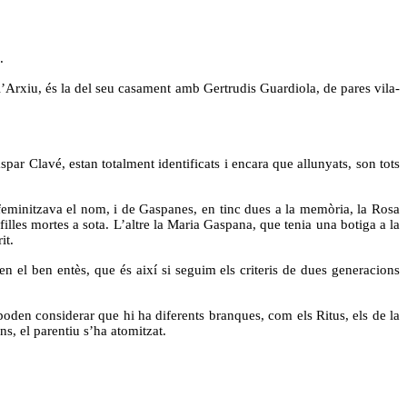
.
 l’Arxiu, és la del seu casament amb Gertrudis Guardiola, de pares vila-
spar Clavé, estan totalment identificats i encara que allunyats, son tots
 feminitzava el nom, i de Gaspanes, en tinc dues a la memòria, la Rosa
les mortes a sota. L’altre la Maria Gaspana, que tenia una botiga a la
it.
 el ben entès, que és així si seguim els criteris de dues generacions
oden considerar que hi ha diferents branques, com els Ritus, els de la
s, el parentiu s’ha atomitzat.