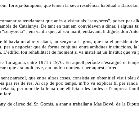
ni Torroja-Sampons, que tenien la seva residència habitual a Barcelona,
omanar reiteradament que anés a visitar als “senyorets”, potser per allò
la Rambla de Catalunya. De tant en tant em convidaven a dinar, i alguna 
 la “senyoreta” , em va dir que, al seu marit, endavant, li digués don Anto
 hi havia un altre visitant, un senyor alt i gros, que era el president d
a, per a negociar que de forma conjunta entra ambdues institucions, la Di
 L’edifici fou rehabilitat i de moment si va instal·lat un Institut que va 
de Tarragona, entre 1971 i 1976. En aquell període s’escaigué el temps
cara que era molt jove, em podria nomenar per aquest càrrec.
 patracol, que entre altres coses, consistia en obtenir el vist i plau de
ia pas res de res. Al cap de poc temps, m’ho va explicar fil per randa el
 relació, per mor de la feina que ell feia a les tardes a l’empresa fam
o faré.
y de càrrec del Sr. Gomis, a anar a treballar a Mas Bové, de la Diputac