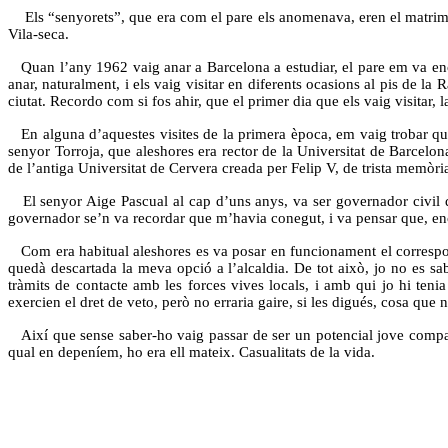
Els “senyorets”, que era com el pare els anomenava, eren el matrimo
Vila-seca.
Quan l’any 1962 vaig anar a Barcelona a estudiar, el pare em va enc
anar, naturalment, i els vaig visitar en diferents ocasions al pis de 
ciutat. Recordo com si fos ahir, que el primer dia que els vaig visitar,
En alguna d’aquestes visites de la primera època, em vaig trobar que
senyor Torroja, que aleshores era rector de la Universitat de Barcelon
de l’antiga Universitat de Cervera creada per Felip V, de trista memòria.
El senyor Aige Pascual al cap d’uns anys, va ser governador civil 
governador se’n va recordar que m’havia conegut, i va pensar que, en
Com era habitual aleshores es va posar en funcionament el corresponent
quedà descartada la meva opció a l’alcaldia. De tot això, jo no es sab
tràmits de contacte amb les forces vives locals, i amb qui jo hi tenia
exercien el dret de veto, però no erraria gaire, si les digués, cosa que n
Així que sense saber-ho vaig passar de ser un potencial jove compan
qual en depeníem, ho era ell mateix. Casualitats de la vida.