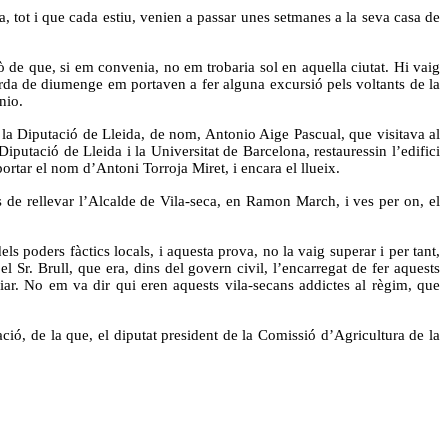
 tot i que cada estiu, venien a passar unes setmanes a la seva casa de
 de que, si em convenia, no em trobaria sol en aquella ciutat. Hi vaig
tarda de diumenge em portaven a fer alguna excursió pels voltants de la
nio.
e la Diputació de Lleida, de nom, Antonio Aige Pascual, que visitava al
putació de Lleida i la Universitat de Barcelona, restauressin l’edifici
portar el nom d’Antoni Torroja Miret, i encara el llueix.
 de rellevar l’Alcalde de Vila-seca, en Ramon March, i ves per on, el
ls poders fàctics locals, i aquesta prova, no la vaig superar i per tant,
 Sr. Brull, que era, dins del govern civil, l’encarregat de fer aquests
iliar. No em va dir qui eren aquests vila-secans addictes al règim, que
ió, de la que, el diputat president de la Comissió d’Agricultura de la