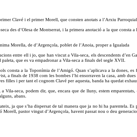
primer Clavé i el primer Morell, que consten anotats a l’Arxiu Parroquial
-seca des d’Olesa de Montserrat, i la primera anotació a la que consta a
rónima Morella, de d’Argençola, poblet de l’Anoia, proper a Igualada
racions entre ell i jo, que han viscut a Vila-seca, els descendents d’en Ga
paleta, que es va empadronar a Vila-seca a finals del segle XVII.
 sols consta a la Toponímia de l’Amigó. Quan s’aplicava a la dones, es
, a finals de 1938 com les bombes l’hi ensorraven la casa, amb dues fil
res filles i per tant el cognom Clavé per aquesta, banda ha quedat exhaur
 Vila-seca, podem dir, que, encara que de lluny, estem emparentats, en
 alguns, abans.
eix, ja que s’ha dispersat de tal manera que ja no hi ha parentela. Es p
mó Morell, pastor vingut d’Argençola, havent passat nou o deu generacion