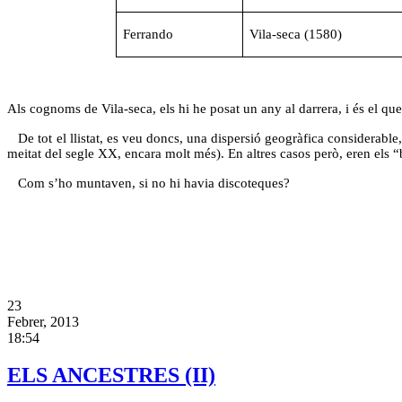
Ferrando
Vila-seca (1580)
Als cognoms de Vila-seca, els hi he posat un any al darrera, i és el qu
De tot el llistat, es veu doncs, una dispersió geogràfica considerable
meitat del segle XX, encara molt més). En altres casos però, eren els 
Com s’ho muntaven, si no hi havia discoteques?
23
Febrer, 2013
18:54
ELS ANCESTRES (II)