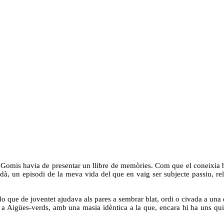
p Gomis havia de presentar un llibre de memòries. Com que el coneixia 
dà, un episodi de la meva vida del que en vaig ser subjecte passiu, rel
o que de joventet ajudava als pares a sembrar blat, ordi o civada a una
a Aigües-verds, amb una masia idèntica a la que, encara hi ha uns quil