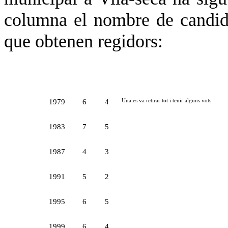
columna el nombre de candidat
que obtenen regidors:
1979
6
4
Una es va retirar tot i tenir alguns vots
1983
7
5
1987
4
3
1991
5
2
1995
6
5
1999
6
4