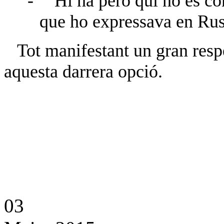
-
Hi ha però qui no es con
que ho expressava en Rus,
Tot manifestant un gran respe
aquesta darrera opció.
03