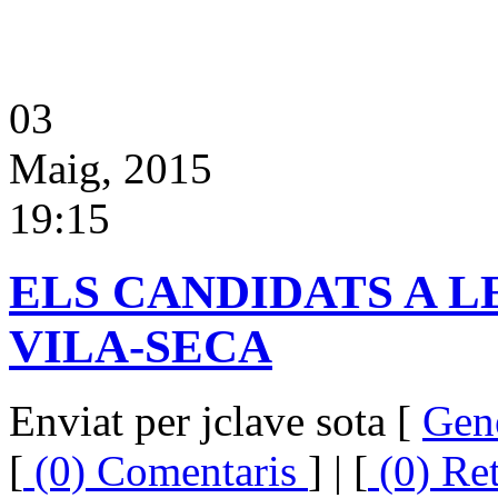
03
Maig, 2015
19:15
ELS CANDIDATS A L
VILA-SECA
Enviat per jclave sota [
Gen
[
(0) Comentaris
] | [
(0) Re