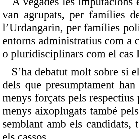
A vegades les imputacions es
van agrupats, per famílies 
l’Urdangarin, per famílies pol
entorns administratius com a 
o pluridisciplinars com el cas
S’ha debatut molt sobre si els
dels que presumptament han f
menys forçats pels respectius p
menys aixoplugats també pels 
semblant amb els candidats, 
els cassos.