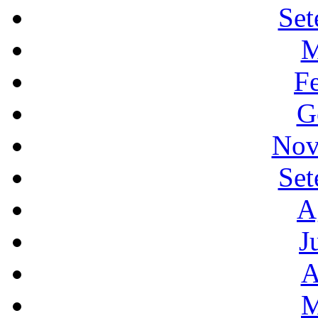
Set
M
F
G
Nov
Set
A
J
A
M