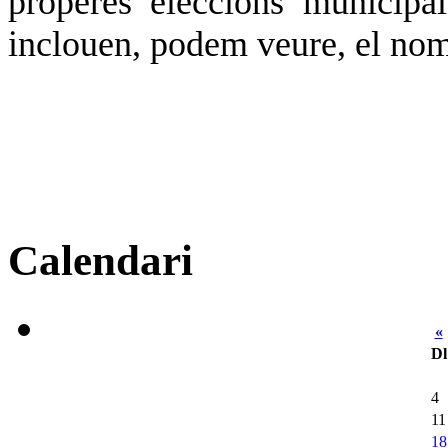
properes eleccions municipa
inclouen, podem veure, el nom
Calendari
«
Dl
4
11
18