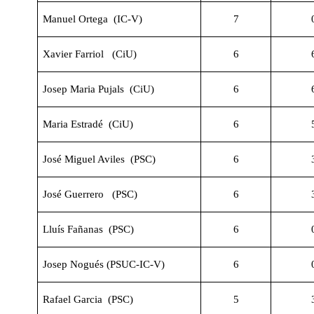
Manuel Ortega (IC-V)
7
Xavier Farriol (CiU)
6
Josep Maria Pujals (CiU)
6
Maria Estradé (CiU)
6
José Miguel Aviles (PSC)
6
José Guerrero (PSC)
6
Lluís Fañanas (PSC)
6
Josep Nogués (PSUC-IC-V)
6
Rafael Garcia (PSC)
5