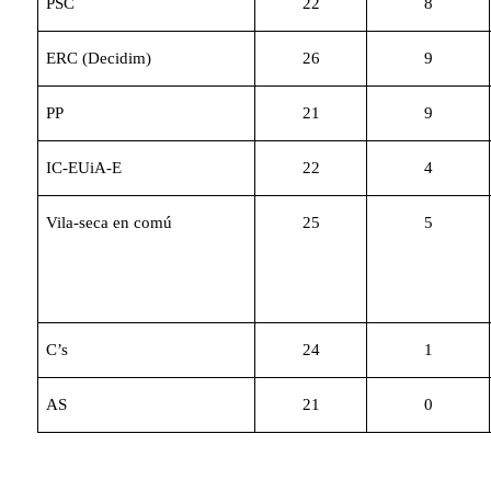
PSC
22
8
ERC (Decidim)
26
9
PP
21
9
IC-EUiA-E
22
4
Vila-seca en comú
25
5
C’s
24
1
AS
21
0