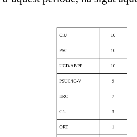
CiU
10
PSC
10
UCD/AP/PP
10
PSUC/IC-V
9
ERC
7
C’s
3
ORT
1