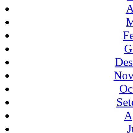
A
M
F
G
Des
Nov
Oc
Set
A
J