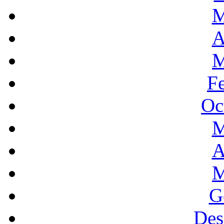
M
A
M
F
Oc
M
A
M
G
Des