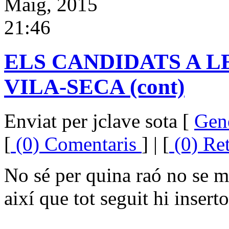
Maig, 2015
21:46
ELS CANDIDATS A L
VILA-SECA (cont)
Enviat per jclave sota [
Gen
[
(0) Comentaris
] | [
(0) Re
No sé per quina raó no se m'h
així que tot seguit hi insert