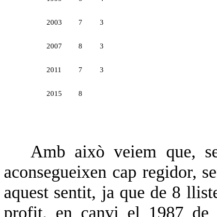
2003
7
3
2007
8
3
2011
7
3
2015
8
Amb això veiem que, semp
aconsegueixen cap regidor, se
aquest sentit, ja que de 8 llis
profit, en canvi el 1987 de 