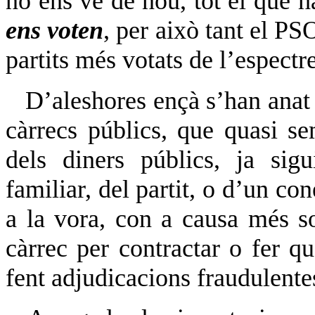
no ens ve de nou, tot el que h
ens voten
, per això tant el P
partits més votats de l’espectr
D’aleshores ençà s’han anat 
càrrecs públics, que quasi s
dels diners públics, ja sig
familiar, del partit, o d’un co
a la vora, con a causa més so
càrrec per contractar o fer qu
fent adjudicacions fraudulente