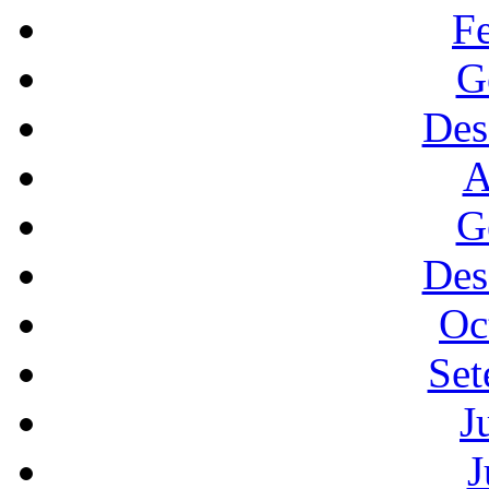
F
G
Des
A
G
Des
Oc
Set
J
J