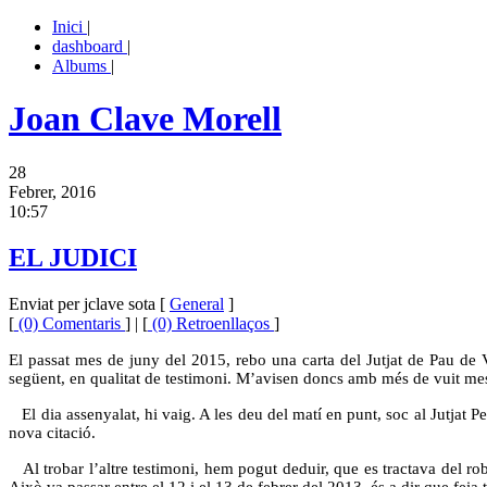
Inici
|
dashboard
|
Albums
|
Joan Clave Morell
28
Febrer, 2016
10:57
EL JUDICI
Enviat per jclave sota [
General
]
[
(0) Comentaris
] | [
(0) Retroenllaços
]
El passat mes de juny del 2015, rebo una carta del Jutjat de Pau de V
següent, en qualitat de testimoni. M’avisen doncs amb més de vuit mes
El dia assenyalat, hi vaig. A les deu del matí en punt, soc al Jutjat Pe
nova citació.
Al trobar l’altre testimoni, hem pogut deduir, que es tractava del roba
Això va passar entre el 12 i el 13 de febrer del 2013, és a dir que feia 