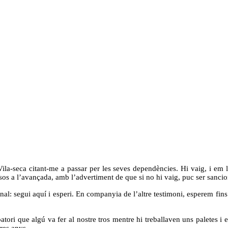
ila-seca citant-me a passar per les seves dependències. Hi vaig, i em ll
os a l’avançada, amb l’advertiment de que si no hi vaig, puc ser sanci
nal: segui aquí i esperi. En companyia de l’altre testimoni, esperem fins
tori que algú va fer al nostre tros mentre hi treballaven uns paletes i 
tres anys.