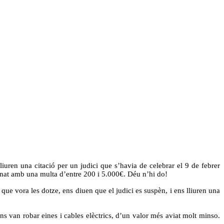
iuren una citació per un judici que s’havia de celebrar el 9 de febrer
onat amb una multa d’entre 200 i 5.000€. Déu n’hi do!
 que vora les dotze, ens diuen que el judici es suspèn, i ens lliuren una
ens van robar eines i cables elèctrics, d’un valor més aviat molt minso.