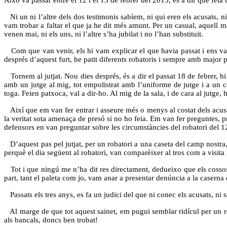
Ni un ni l’altre dels dos testimonis sabíem, ni qui eren els acusats, n
vam trobar a faltar el que ja he dit més amunt. Per un casual, aquell
venen mai, ni els uns, ni l’altre s’ha jubilat i no l’han substituit.
Com que van venir, els hi vam explicar el que havia passat i ens van
després d’aquest furt, he patit diferents robatoris i sempre amb major p
Tornem al jutjat. Nou dies després, és a dir el passat 18 de febrer, hi
amb un jutge al mig, tot empolistrat amb l’uniforme de jutge i a un co
toga. Feien patxoca, val a dir-ho. Al mig de la sala, i de cara al jutge,
Així que em van fer entrar i asseure més o menys al costat dels acusats
la veritat sota amenaça de presó si no ho feia. Em van fer preguntes, pri
defensors en van preguntar sobre les circumstàncies del robatori del 12
D’aquest pas pel jutjat, per un robatori a una caseta del camp nostra, 
perquè el dia següent al robatori, van comparèixer al tros com a visita r
Tot i que ningú me n’ha dit res directament, dedueixo que els cossos de
part, tant el paleta com jo, vam anar a presentar denúncia a la casern
Passats els tres anys, es fa un judici del que ni conec els acusats, ni s
Al marge de que tot aquest sainet, em pugui semblar ridícul per un rob
als bancals, doncs ben trobat!