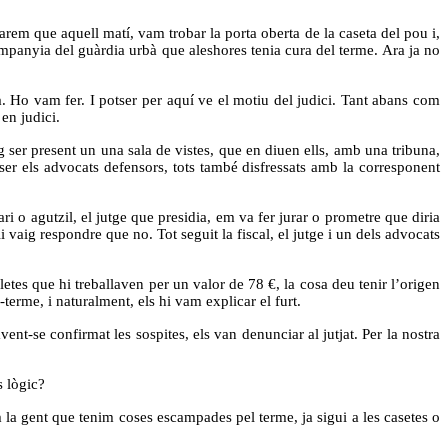
arem que aquell matí, vam trobar la porta oberta de la caseta del pou i,
mpanyia del guàrdia urbà que aleshores tenia cura del terme. Ara ja no
 Ho vam fer. I potser per aquí ve el motiu del judici. Tant abans com
en judici.
g ser present un una sala de vistes, que en diuen ells, amb una tribuna,
 ser els advocats defensors, tots també disfressats amb la corresponent
i o agutzil, el jutge que presidia, em va fer jurar o prometre que diria
i vaig respondre que no. Tot seguit la fiscal, el jutge i un dels advocats
etes que hi treballaven per un valor de 78 €, la cosa deu tenir l’origen
-terme, i naturalment, els hi vam explicar el furt.
nt-se confirmat les sospites, els van denunciar al jutjat. Per la nostra
s lògic?
 la gent que tenim coses escampades pel terme, ja sigui a les casetes o