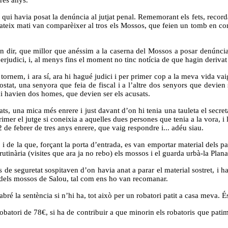
i qui havia posat la denúncia al jutjat penal. Rememorant els fets, record
 mateix mati van comparèixer al tros els Mossos, que feien un tomb en co
 dir, que millor que anéssim a la caserna del Mossos a posar denúncia.
erjudici, i, al menys fins el moment no tinc notícia de que hagin derivat 
 tornem, i ara sí, ara hi hagué judici i per primer cop a la meva vida vai
stat, una senyora que feia de fiscal i a l’altre dos senyors que devien
 hi havien dos homes, que devien ser els acusats.
, una mica més enrere i just davant d’on hi tenia una tauleta el secretar
mer el jutge si coneixia a aquelles dues persones que tenia a la vora, i l
 de febrer de tres anys enrere, que vaig respondre i... adéu siau.
i de la que, forçant la porta d’entrada, es van emportar material dels pal
utinària (visites que ara ja no rebo) els mossos i el guarda urbà-la Plana
 seguretat sospitaven d’on havia anat a parar el material sostret, i have
a dels mossos de Salou, tal com ens ho van recomanar.
abré la sentència si n’hi ha, tot això per un robatori patit a casa meva. É
atori de 78€, si ha de contribuir a que minorin els robatoris que patim