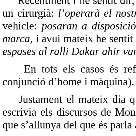
Recentment l’he sentit dir, 
un cirurgià:
l’operarà el nos
vehicle:
posaran a disposició
marca
, i avui mateix he sentit
espases al ralli Dakar ahir va
En tots els casos és re
conjunció d’home i màquina).
Justament el mateix dia 
escrivia els discursos de Mont
que s’allunya del que és parla a