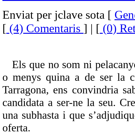
Enviat per jclave sota [
Gen
[
(4) Comentaris
] | [
(0) Re
Els que no som ni pelacanye
o menys quina a de ser la c
Tarragona, ens convindria sab
candidata a ser-ne la seu.
Cre
una subhasta i que s’adjudiqué
oferta.