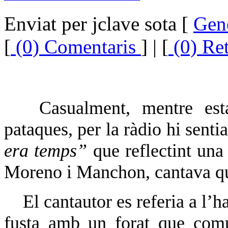
Enviat per jclave sota [
Gen
[
(0) Comentaris
] | [
(0) Re
Casualment, mentre est
pataques, per la ràdio hi sent
era temps”
que reflectint una
Moreno i Manchon, cantava que
El cantautor es referia a l’
fusta amb un forat que comu