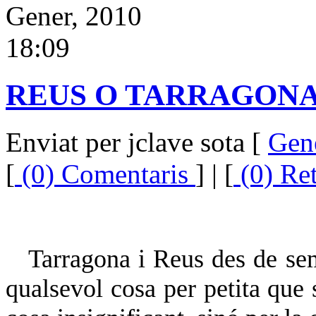
Gener, 2010
18:09
REUS O TARRAGON
Enviat per jclave sota [
Gen
[
(0) Comentaris
] | [
(0) Re
Tarragona i Reus des de sem
qualsevol cosa per petita que 