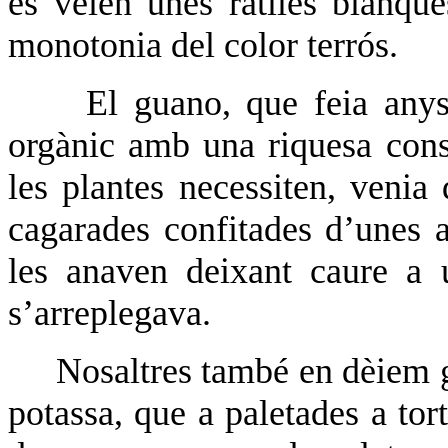
es veien unes ratlles blanqu
monotonia del color terrós.
El guano, que feia any
orgànic amb una riquesa cons
les plantes necessiten, venia 
cagarades confitades d’unes a
les anaven deixant caure a u
s’arreplegava.
Nosaltres també en dèiem g
potassa, que a paletades a tor