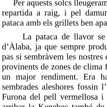
Per aquests solcs lleugeram
repartida a raig, i pel damun
pataca amb els grillets ben apa
La pataca de llavor se
d’Àlaba, ja que sempre produ
pas si sembràvem les nostres d
provinents de zones de clima f
un major rendiment. Era ha
sembrades aleshores fossin l
Furona del pell vermellosa 
arribar la Kenebec també de 