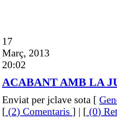
17
Març, 2013
20:02
ACABANT AMB LA 
Enviat per jclave sota [
Gen
[
(2) Comentaris
] | [
(0) Re