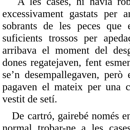
A les cases, hi havia rob
excessivament gastats per a
sobrants de les peces que 
suficients trossos per aped
arribava el moment del desg
dones regatejaven, fent esmen
se’n desempallegaven, però e
pagaven el mateix per una c
vestit de setí.
De cartró, gairebé només en
normal trobar-ne a les cases