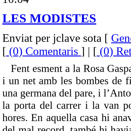
LES MODISTES
Enviat per jclave sota [
Gen
[
(0) Comentaris
] | [
(0) Re
Fent esment a la Rosa Gaspan
i un net amb les bombes de f
una germana del pare, i l’Anto
la porta del carrer i la van 
hores. En aquella casa hi anav
del mal record, també hi havia