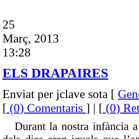
25
Març, 2013
13:28
ELS DRAPAIRES
Enviat per jclave sota [
Gen
[
(0) Comentaris
] | [
(0) Re
Durant la nostra infància a