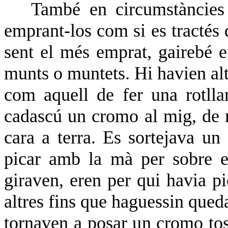
També en circumstàncie
emprant-los com si es tractés d
sent el més emprat, gairebé e
munts o muntets. Hi havien al
com aquell de fer una rotlla
cadascú un cromo al mig, de 
cara a terra. Es sortejava un
picar amb la mà per sobre e
giraven, eren per qui havia pic
altres fins que haguessin que
tornaven a posar un cromo tos 