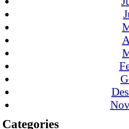
J
J
M
A
M
F
G
Des
Nov
Categories