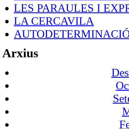
LES PARAULES I EXP
LA CERCAVILA
AUTODETERMINACI
Arxius
Des
Oc
Set
M
F