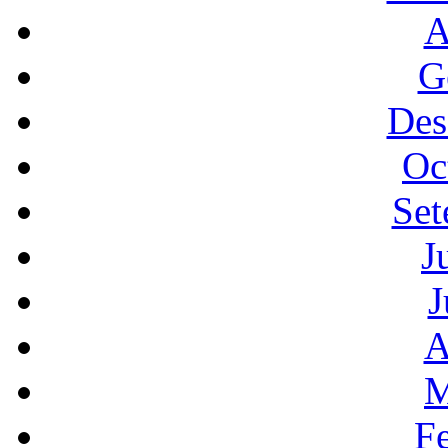
A
G
Des
Oc
Set
J
J
A
M
F