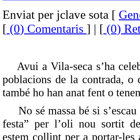
Enviat per jclave sota [
Gen
[
(0) Comentaris
] | [
(0) Re
Avui a Vila-seca s’ha celeb
poblacions de la contrada, o 
també ho han anat fent o tenen
No sé massa bé si s’escau
festa” per l’oli nou sortit 
estem collint per a portar-les 