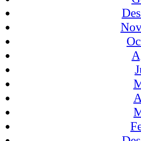
Des
Nov
Oc
A
J
M
A
M
F
Des