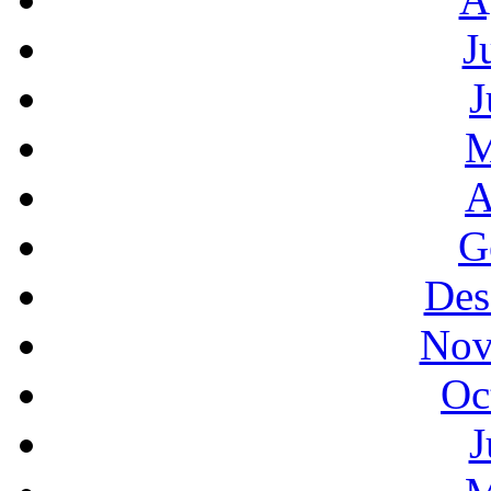
J
J
M
A
G
Des
Nov
Oc
J