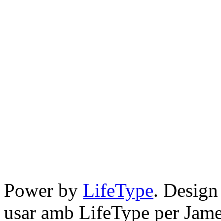
Power by
LifeType
. Desig
usar amb LifeType per Jam