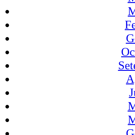
M
F
G
Oc
Set
A
J
M
M
G