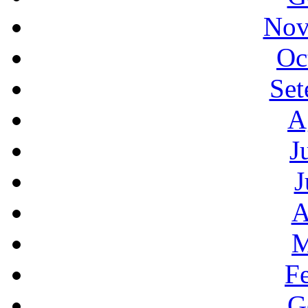
Nov
Oc
Set
A
J
J
A
M
F
G