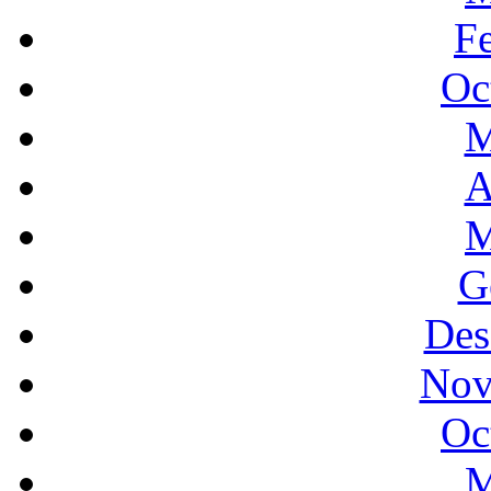
F
Oc
M
A
M
G
Des
Nov
Oc
M