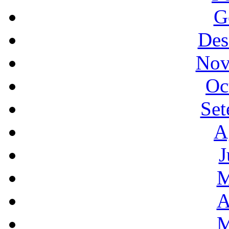
G
Des
Nov
Oc
Set
A
J
M
A
M