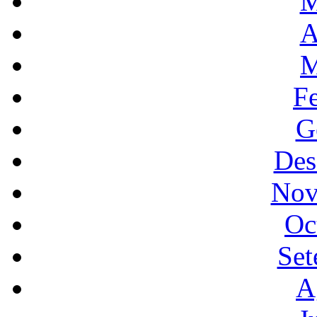
M
A
M
F
G
Des
Nov
Oc
Set
A