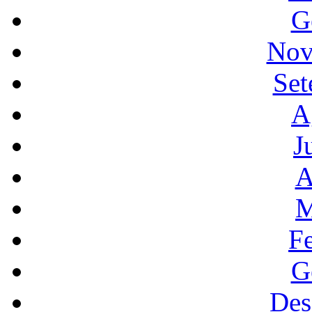
G
Nov
Set
A
J
A
M
F
G
Des