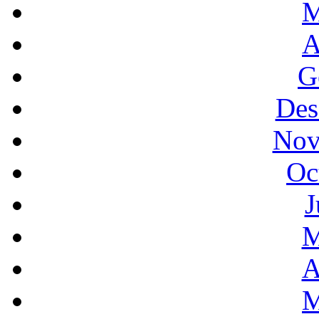
M
A
G
Des
Nov
Oc
J
M
A
M