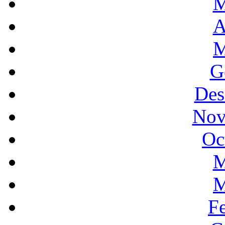
M
A
M
G
Des
Nov
Oc
M
M
F