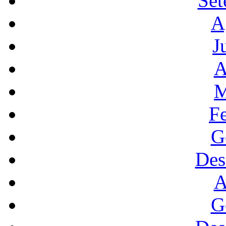
Set
A
J
A
M
F
G
Des
A
G