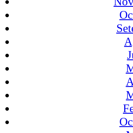
Nov
Oc
Set
A
J
M
A
M
F
Oc