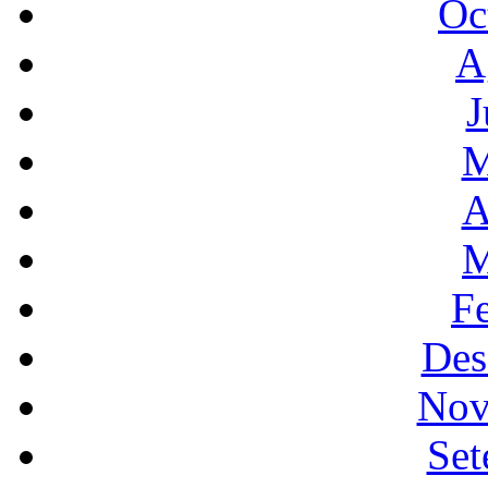
Oc
A
J
M
A
M
F
Des
Nov
Set