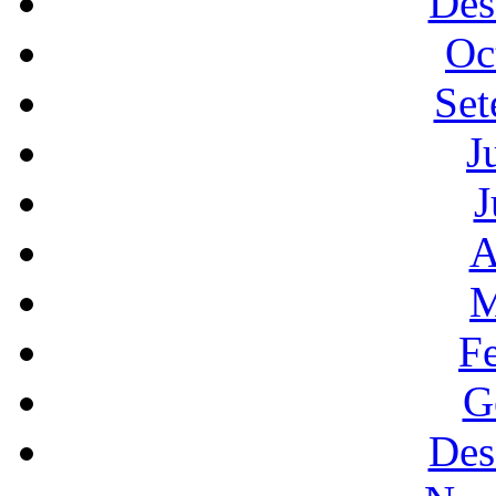
Des
Oc
Set
J
J
A
M
F
G
Des