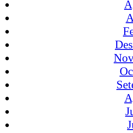
A
A
F
Des
Nov
Oc
Set
A
J
J