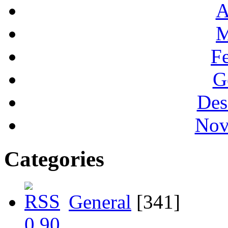
A
M
F
G
Des
Nov
Categories
General
[341]