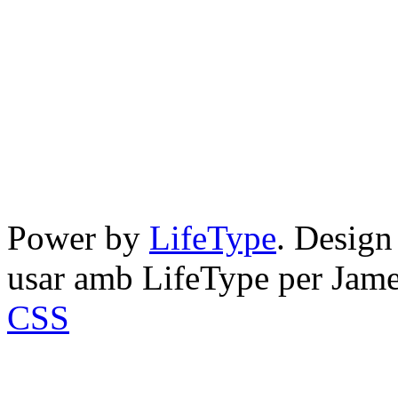
Power by
LifeType
. Desig
usar amb LifeType per Jam
CSS