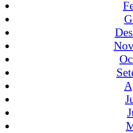
F
G
Des
Nov
Oc
Set
A
J
J
M