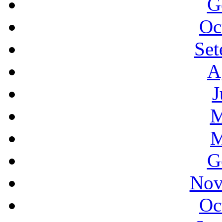
G
Oc
Set
A
J
M
M
G
Nov
Oc