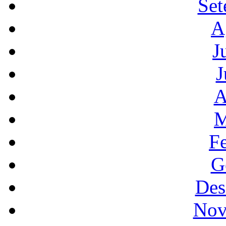
Set
A
J
J
A
M
F
G
Des
Nov