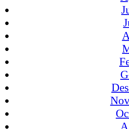
J
J
A
M
F
G
Des
Nov
Oc
A