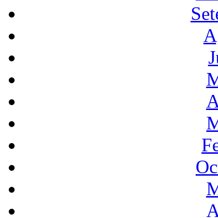
Set
A
J
M
A
M
F
Oc
M
A