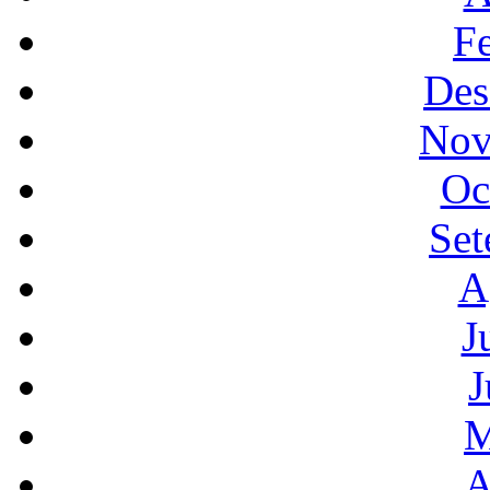
F
Des
Nov
Oc
Set
A
J
J
M
A