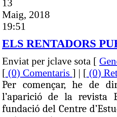
13
Maig, 2018
19:51
ELS RENTADORS PU
Enviat per jclave sota [
Gen
[
(0) Comentaris
] | [
(0) Re
Per començar, he de di
l’aparició de la revista
fundació del Centre d’Estu