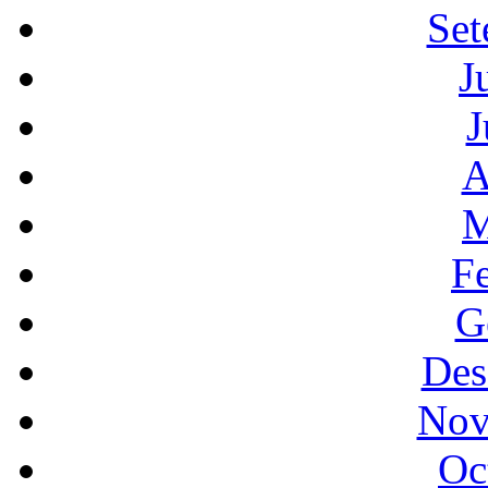
Set
J
J
A
M
F
G
Des
Nov
Oc