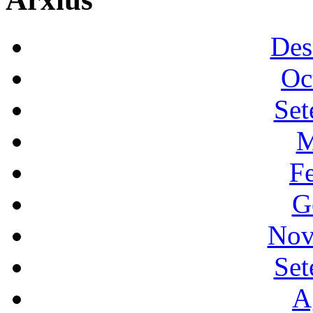
Des
Oc
Set
M
F
G
Nov
Set
A