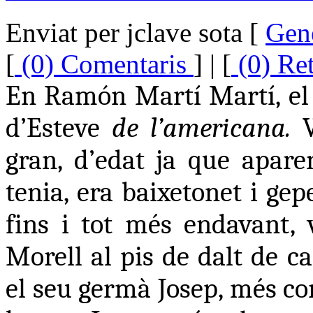
Enviat per jclave sota [
Gen
[
(0) Comentaris
] | [
(0) Re
En Ramón Martí Martí, el p
d’Esteve
de l’americana.
V
gran, d’edat ja que apar
tenia, era baixetonet i gep
fins i tot més endavant,
Morell al pis de dalt de c
el seu germà Josep, més c