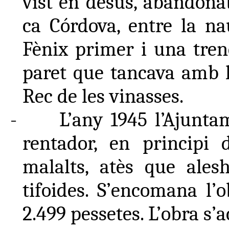
vist en desús, abandonat
ca Córdova, entre la na
Fènix primer i una tren
paret que tancava amb l
Rec de les vinasses.
-
L’any 1945 l’Ajunta
rentador, en principi 
malalts, atès que ales
tifoides. S’encomana l’
2.499 pessetes. L’obra s’