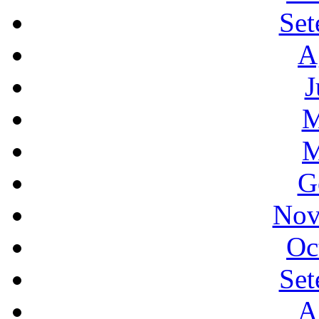
Set
A
J
M
M
G
Nov
Oc
Set
A