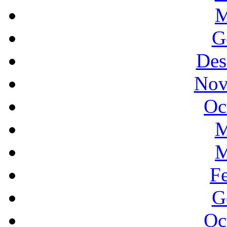
M
G
Des
Nov
Oc
M
M
F
G
Oc