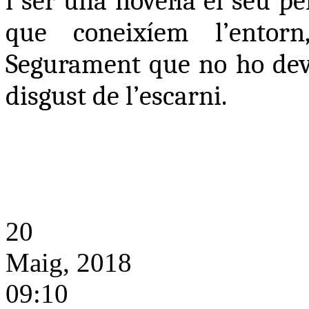
i ser una novel·la el seu p
que coneixíem l’entorn
Segurament que no ho devia 
disgust de l’escarni.
20
Maig, 2018
09:10