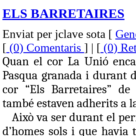
ELS BARRETAIRES
Enviat per jclave sota [
Gen
[
(0) Comentaris
] | [
(0) Re
Quan el cor La Unió encar
Pasqua granada i durant d
cor “Els Barretaires” de 
també estaven adherits a la
Això va ser durant el per
d’homes sols i que havia t