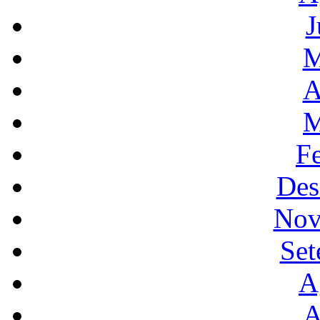
J
M
A
M
F
Des
Nov
Set
A
A