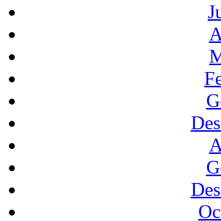
J
A
M
F
G
Des
A
G
Des
Oc