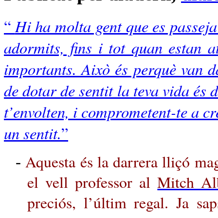
Hi ha molta gent que es passeja
“
adormits, fins i tot quan estan 
importants. Això és perquè van 
de dotar de sentit la teva vida és 
t’envolten, i comprometent-te a cr
un sentit.
”
Aquesta és la darrera lliçó magi
-
el vell professor al
Mitch A
preciós, l’últim regal. Ja s