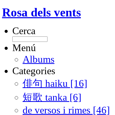
Rosa dels vents
Cerca
Menú
Albums
Categories
俳句 haiku [16]
短歌 tanka [6]
de versos i rimes [46]