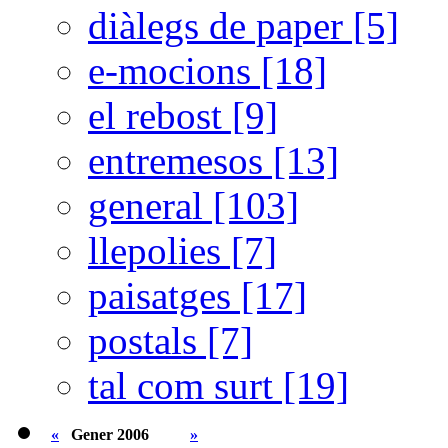
diàlegs de paper [5]
e-mocions [18]
el rebost [9]
entremesos [13]
general [103]
llepolies [7]
paisatges [17]
postals [7]
tal com surt [19]
«
Gener 2006
»