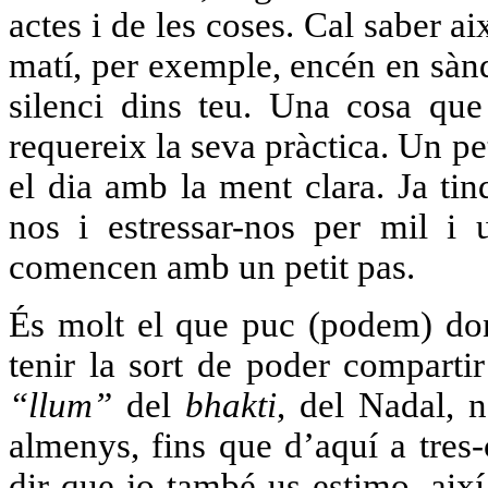
actes i de les coses. Cal saber a
matí, per exemple, encén en sànd
silenci dins teu. Una cosa que
requereix la seva pràctica. Un p
el dia amb la ment clara. Ja ti
nos i estressar-nos per mil i 
comencen amb un petit pas.
És molt el que puc (podem) don
tenir la sort de poder compartir
“llum”
del
bhakti
, del Nadal, n
almenys, fins que d’aquí a tres-
dir que jo també us estimo, aix