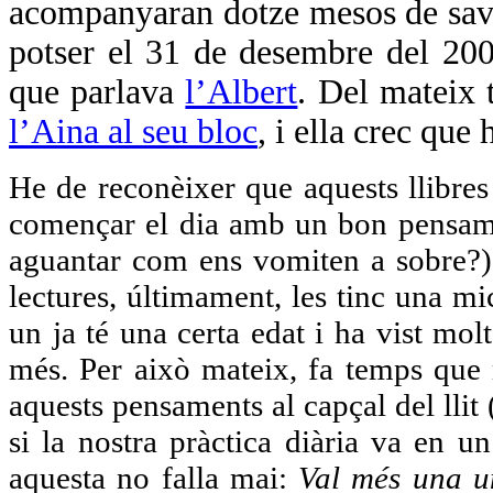
acompanyaran dotze mesos de savie
potser el 31 de desembre del 200
que parlava
l’Albert
. Del mateix
l’Aina al seu bloc
, i ella crec que
He de reconèixer que aquests llibre
començar el dia amb un bon pensamen
aguantar com ens vomiten a sobre?)
lectures, últimament, les tinc una mi
un ja té una certa edat i ha vist mol
més. Per això mateix, fa temps que 
aquests pensaments al capçal del llit (i
si la nostra pràctica diària va en un
aquesta no falla mai:
Val més una un