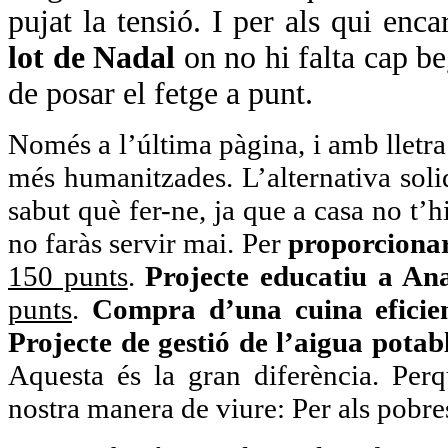
pujat la tensió. I per als qui enc
lot de Nadal
on no hi falta cap b
de posar el fetge a punt.
Només a l’última pàgina, i amb lletra
més humanitzades. L’alternativa solid
sabut què fer-ne, ja que a casa no t’h
no faràs servir mai. Per
proporcionar
150 punts
.
Projecte educatiu a An
punts
.
Compra d’una cuina eficie
Projecte de gestió de l’aigua potab
Aquesta és la gran diferència. Per
nostra manera de viure: Per als pobres