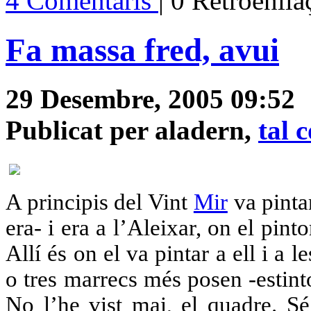
4 Comentaris
| 0 Retroenll
Fa massa fred, avui
29 Desembre, 2005 09:52
Publicat per aladern,
tal 
A principis del Vint
Mir
va pinta
era- i era a l’Aleixar, on el pint
Allí és on el va pintar a ell i a 
o tres marrecs més posen -estint
No l’he vist mai, el quadre. S