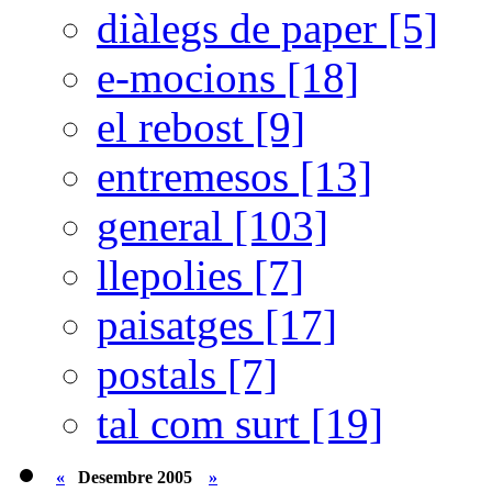
diàlegs de paper [5]
e-mocions [18]
el rebost [9]
entremesos [13]
general [103]
llepolies [7]
paisatges [17]
postals [7]
tal com surt [19]
«
Desembre 2005
»