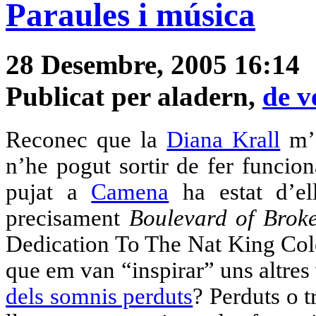
Paraules i música
28 Desembre, 2005 16:14
Publicat per aladern,
de v
Reconec que la
Diana Krall
m’e
n’he pogut sortir de fer funcio
pujat a
Camena
ha estat d’ell
precisament
Boulevard of Brok
Dedication To The Nat King Cole
que em van “inspirar” uns altres
dels somnis perduts
? Perduts o t