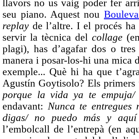
llavors no us vaig poder fer arr
seu piano. Aquest nou
Bouleva
replay
de l’altre. I el procés ha 
servir la tècnica del
collage
(em
plagi), has d’agafar dos o tres
manera i posar-los-hi una mica 
exemple... Què hi ha que t’agra
Agustín Goytisolo? Els primers
porque la vida ya te empuja/ 
endavant:
Nunca te entregues n
digas/ no puedo más y aquí
l’embolcall de l’entrepà (en aq