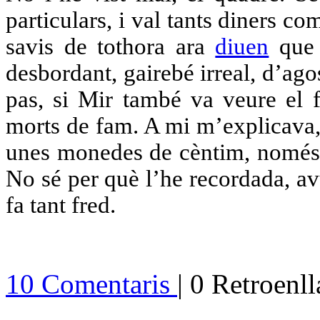
particulars, i val tants diners c
savis de tothora ara
diuen
que a
desbordant, gairebé irreal, d’a
pas, si Mir també va veure el 
morts de fam. A mi m’explicava,
unes monedes de cèntim, només p
No sé per què l’he recordada, av
fa tant fred.
10 Comentaris
| 0 Retroenl