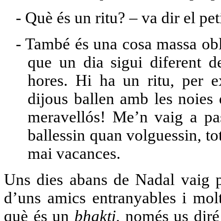
-
Què és un ritu? – va dir el pet
-
També és una cosa massa obli
que un dia sigui diferent de
hores. Hi ha un ritu, per 
dijous ballen amb les noies 
meravellós! Me’n vaig a pas
ballessin quan volguessin, tot
mai vacances.
Uns dies abans de Nadal vaig p
d’uns amics entranyables i molt
què és un
bhakti
, només us diré 