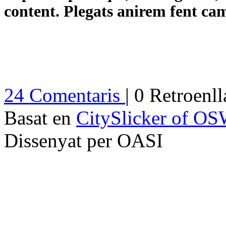
content. Plegats anirem fent cam
24 Comentaris
| 0 Retroenl
Basat en
CitySlicker of O
Dissenyat per OASI