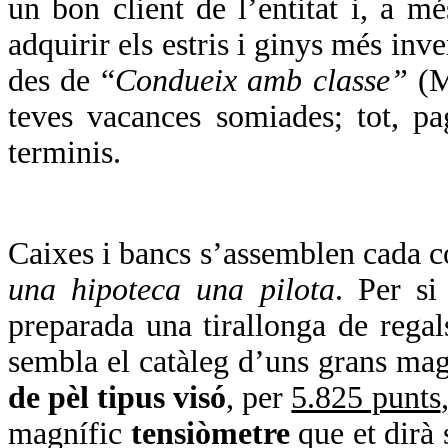
un bon client de l’entitat i, a mé
adquirir els estris i ginys més inve
des de “
Condueix amb classe”
(M
teves vacances somiades; tot, p
terminis.
Caixes i bancs s’assemblen cada 
una hipoteca una pilota
. Per si
preparada una tirallonga de regal
sembla el catàleg d’uns grans ma
de pèl tipus visó
, per
5.825 punts
magnífic
tensiòmetre
que et dirà 