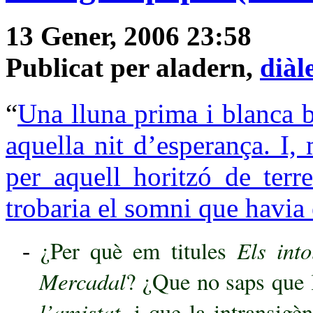
13 Gener, 2006 23:58
Publicat per aladern,
diàl
“
Una lluna prima i blanca 
aquella nit d’esperança. I,
per aquell horitzó de terr
trobaria el somni que havia e
Els into
¿Per què em titules
-
Mercadal
? ¿Que no saps que l
l’amistat
, i que la intransigèn