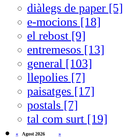
diàlegs de paper [5]
e-mocions [18]
el rebost [9]
entremesos [13]
general [103]
llepolies [7]
paisatges [17]
postals [7]
tal com surt [19]
«
Agost 2026
»