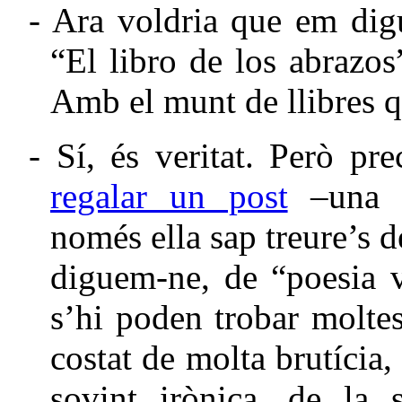
-
Ara voldria que em digu
“El libro de los abrazos”
Amb el munt de llibres qu
-
Sí, és veritat. Però pr
regalar un post
–una m
només ella sap treure’s 
diguem-ne, de “poesia 
s’hi poden trobar moltes
costat de molta brutícia
sovint irònica, de la s