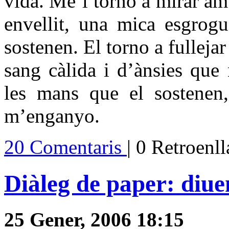
vida. Me’l torno a mirar am
envellit, una mica esgrogu
sostenen. El torno a fullejar
sang càlida i d’ànsies que
les mans que el sostenen,
m’enganyo.
20 Comentaris
| 0 Retroenl
Diàleg de paper: diuen
25 Gener, 2006 18:15