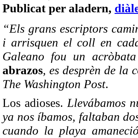
Publicat per aladern,
diàl
“Els grans escriptors camin
i arrisquen el coll en ca
Galeano fou un acròbata
abrazos
, es desprèn de la c
The Washington Post
.
Los adioses.
Llevábamos nu
ya nos íbamos, faltaban dos 
cuando la playa amaneció 