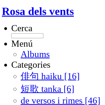
Rosa dels vents
Cerca
Menú
Albums
Categories
俳句 haiku [16]
短歌 tanka [6]
de versos i rimes [46]