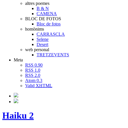
altres poemes
B & N
CAMENA
BLOC DE FOTOS
Bloc de fotos
homònims
CARRASCLA
Selene
Desert
web personal
TRETZEVENTS
Meta
RSS 0.90
RSS 1.0
RSS 2.0
Atom 0.3
Valid
XHTML
Haiku 2