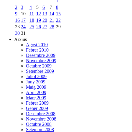
1
2
3
4
5
6
7
8
9
10
11
12
13
14
15
16
17
18
19
20
21
22
23
24
25
26
27
28
29
30
31
Arxius
Agost 2010
Febrer 2010
Desembre 2009
Novembre 2009
Octubre 2009
Setembre 2009
Juliol 2009
Juny 2009
Maig 2009
Abril 2009
Març 2009
Febrer 2009
Gener 2009
Desembre 2008
Novembre 2008
Octubre 2008
Setembre 2008