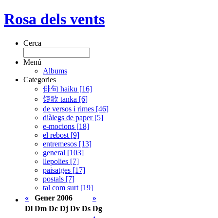
Rosa dels vents
Cerca
Menú
Albums
Categories
俳句 haiku [16]
短歌 tanka [6]
de versos i rimes [46]
diàlegs de paper [5]
e-mocions [18]
el rebost [9]
entremesos [13]
general [103]
llepolies [7]
paisatges [17]
postals [7]
tal com surt [19]
«
Gener 2006
»
Dl
Dm
Dc
Dj
Dv
Ds
Dg