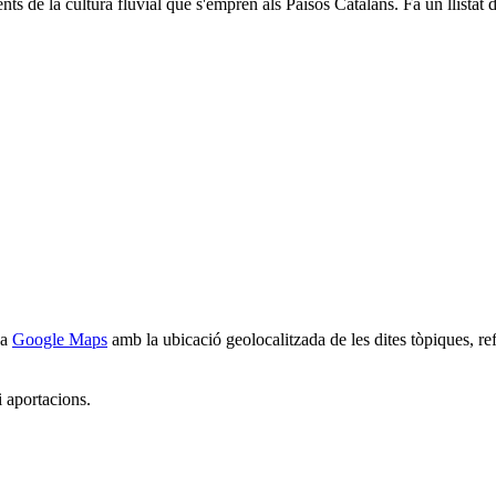
ts de la cultura fluvial que s'empren als Països Catalans. Fa un llistat de 
 a
Google Maps
amb la ubicació geolocalitzada de les dites tòpiques, ref
i aportacions.