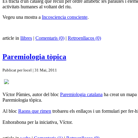
Es tracta d'un catàleg que recull per ordre alfabètic les paraules i elemen
activitats humanes al voltant del riu.
Vegeu una mostra a
Incosciencia consciente
.
article in
llibres
|
Comentaris (0)
|
Retroenllaços (0)
Paremiologia tòpica
Publicat per locel | 31 Mai, 2011
Víctor Pàmies, autor del bloc
Paremiologia catalana
ha creat un mapa
Paremiologia tòpica.
Al bloc
Raons que rimen
trobareu els enllaços i un formulari per fer-h
Enhorabona per la iniciativa, Víctor.