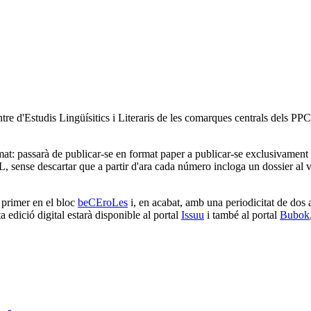
ntre d'Estudis Lingüísitics i Literaris de les comarques centrals dels PP
at: passarà de publicar-se en format paper a publicar-se exclusivament en
L, sense descartar que a partir d'ara cada número incloga un dossier al 
s primer en el bloc
beCEroLes
i, en acabat, amb una periodicitat de dos 
dició digital estarà disponible al portal
Issuu
i també al portal
Bubok