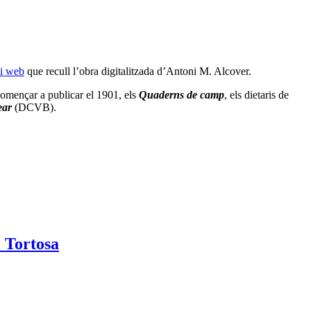
i web
que recull l’obra digitalitzada d’Antoni M. Alcover.
omençar a publicar el 1901, els
Quaderns de camp
, els dietaris de
ear
(DCVB).
e Tortosa