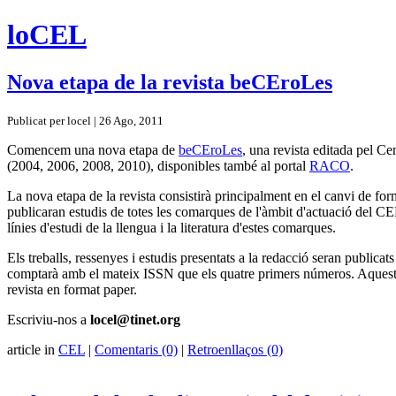
loCEL
Nova etapa de la revista beCEroLes
Publicat per locel | 26 Ago, 2011
Comencem una nova etapa de
beCEroLes
, una revista editada pel Ce
(2004, 2006, 2008, 2010), disponibles també al portal
RACO
.
La nova etapa de la revista consistirà principalment en el canvi de form
publicaran estudis de totes les comarques de l'àmbit d'actuació del CE
línies d'estudi de la llengua i la literatura d'estes comarques.
Els treballs, ressenyes i estudis presentats a la redacció seran publicat
comptarà amb el mateix ISSN que els quatre primers números. Aquesta e
revista en format paper.
Escriviu-nos a
locel@tinet.org
article in
CEL
|
Comentaris (0)
|
Retroenllaços (0)