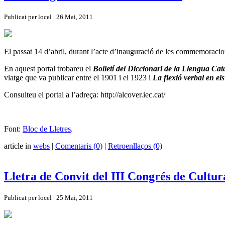
Publicat per locel | 26 Mai, 2011
El passat 14 d’abril, durant l’acte d’inauguració de les commemoracion
En aquest portal trobareu el
Bolletí del Diccionari de la Llengua Ca
viatge que va publicar entre el 1901 i el 1923 i
La flexió verbal en els
Consulteu el portal a l’adreça: http://alcover.iec.cat/
Font:
Bloc de Lletres
.
article in
webs
|
Comentaris (0)
|
Retroenllaços (0)
Lletra de Convit del III Congrés de Cultura
Publicat per locel | 25 Mai, 2011