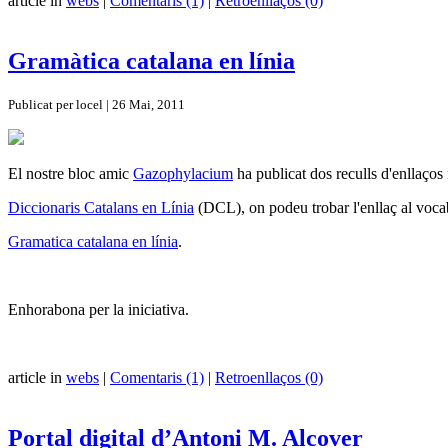
article in
webs
|
Comentaris (1)
|
Retroenllaços (0)
Gramàtica catalana en línia
Publicat per locel | 26 Mai, 2011
El nostre bloc amic
Gazophylacium
ha publicat dos reculls d'enllaços
Diccionaris Catalans en Línia
(DCL), on podeu trobar l'enllaç al voca
Gramatica catalana en línia
.
Enhorabona per la iniciativa.
article in
webs
|
Comentaris (1)
|
Retroenllaços (0)
Portal digital d’Antoni M. Alcover