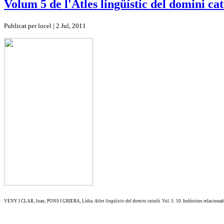
Volum 5 de l'Atles lingüístic del domini cat
Publicat per locel | 2 Jul, 2011
VENY I CLAR, Joan; PONS I GRIERA, Lídia.
Atles lingüístic del domini català
. Vol. 5: 10. Indústries relacion