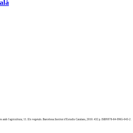
alà
ades amb l'agricultura; 11. Els vegetals. Barcelona:Institut d'Estudis Catalans, 2010. 432 p. ISBN978-84-9965-043-2.