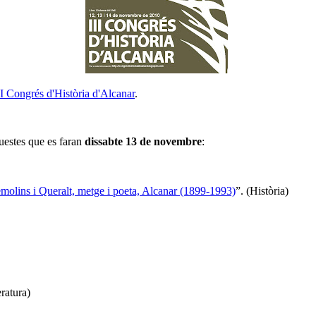
II Congrés d'Història d'Alcanar
.
uestes que es faran
dissabte 13 de novembre
:
emolins i Queralt, metge i poeta, Alcanar (1899-1993)
”. (Història)
eratura)