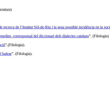
teratura)
de recerca de l’Institut Sòl-de-Riu i la seua possible incidència en la soc
olins, corresponsal del diccionari dels dialectes catalans
”. (Filologia)
pció
”.(Filologia).
l balear
”. (Filologia).