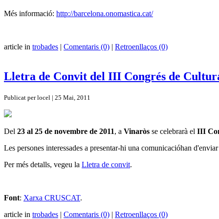
Més informació:
http://barcelona.onomastica.cat/
article in
trobades
|
Comentaris (0)
|
Retroenllaços (0)
Lletra de Convit del III Congrés de Cultura
Publicat per locel | 25 Mai, 2011
Del
23 al 25 de novembre de 2011
, a
Vinaròs
se celebrarà el
III Co
Les persones interessades a presentar-hi una comunicacióhan d'enviar
Per més detalls, vegeu la
Lletra de convit
.
Font
:
Xarxa CRUSCAT
.
article in
trobades
|
Comentaris (0)
|
Retroenllaços (0)