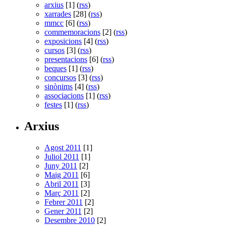
arxius
[1] (
rss
)
xarrades
[28] (
rss
)
mmcc
[6] (
rss
)
commemoracions
[2] (
rss
)
exposicions
[4] (
rss
)
cursos
[3] (
rss
)
presentacions
[6] (
rss
)
beques
[1] (
rss
)
concursos
[3] (
rss
)
sinònims
[4] (
rss
)
associacions
[1] (
rss
)
festes
[1] (
rss
)
Arxius
Agost 2011
[1]
Juliol 2011
[1]
Juny 2011
[2]
Maig 2011
[6]
Abril 2011
[3]
Març 2011
[2]
Febrer 2011
[2]
Gener 2011
[2]
Desembre 2010
[2]