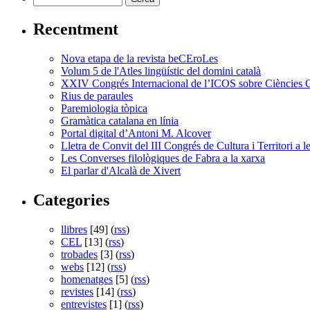
Recentment
Nova etapa de la revista beCEroLes
Volum 5 de l'Atles lingüístic del domini català
XXIV Congrés Internacional de l’ICOS sobre Ciències 
Rius de paraules
Paremiologia tòpica
Gramàtica catalana en línia
Portal digital d’Antoni M. Alcover
Lletra de Convit del III Congrés de Cultura i Territori a 
Les Converses filològiques de Fabra a la xarxa
El parlar d'Alcalà de Xivert
Categories
llibres
[49] (
rss
)
CEL
[13] (
rss
)
trobades
[3] (
rss
)
webs
[12] (
rss
)
homenatges
[5] (
rss
)
revistes
[14] (
rss
)
entrevistes
[1] (
rss
)