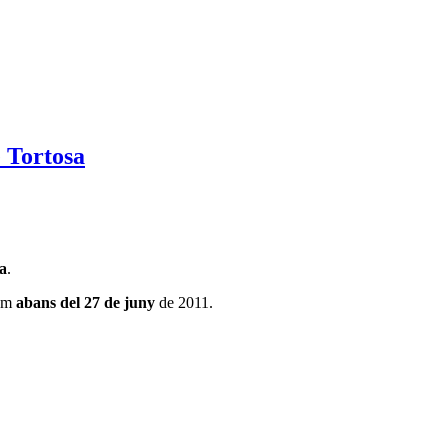
e Tortosa
sa
.
com
abans del 27 de juny
de 2011.