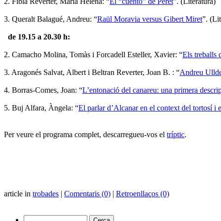
2. Fibla Reverter, Maria Helena: “
El “cuento” de Peret
”. (Literatura)
3. Queralt Balagué, Andreu: “
Raül Moravia versus Gibert Miret
”. (Li
de 19.15 a 20.30 h:
2. Camacho Molina, Tomàs i Forcadell Esteller, Xavier: “
Els treballs 
3. Aragonés Salvat, Albert i Beltran Reverter, Joan B. : “
Andreu Ulldem
4. Borras-Comes, Joan: “
L’entonació del canareu: una primera descri
5. Buj Alfara, Àngela: “
El parlar d’Alcanar en el context del tortosí i e
Per veure el programa complet, descarregueu-vos el
tríptic
.
article in
trobades
|
Comentaris (0)
|
Retroenllaços (0)