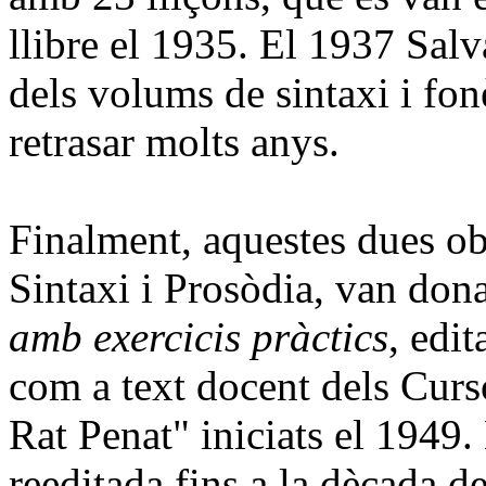
llibre el 1935. El 1937 Sal
dels volums de sintaxi i fonè
retrasar molts anys.
Finalment, aquestes dues ob
Sintaxi i Prosòdia, van dona
amb exercicis pràctics
, edi
com a text docent dels Cur
Rat Penat" iniciats el 1949.
reeditada fins a la dècada d