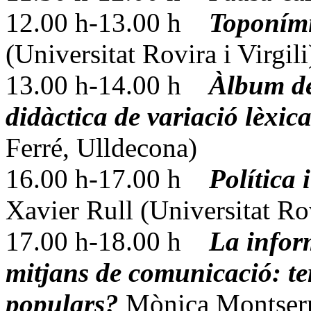
12.00 h-13.00 h
Toponími
(Universitat Rovira i Virgili
13.00 h-14.00 h
Àlbum de
didàctica de variació lèxic
Ferré, Ulldecona)
16.00 h-17.00 h
Política
Xavier Rull (Universitat Rov
17.00 h-18.00 h
La inform
mitjans de comunicació: te
populars?
Mònica Montserr