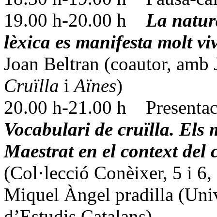
19.00 h-20.00 h
La natur
lèxica es manifesta molt vi
Joan Beltran (coautor, amb 
Cruïlla
i
Aïnes
)
20.00 h-21.00 h Presentaci
Vocabulari de cruïlla. Els 
Maestrat en el context del 
(Col·lecció Conèixer, 5 i 6
Miquel Àngel pradilla (Univ
d’Estudis Catalans)