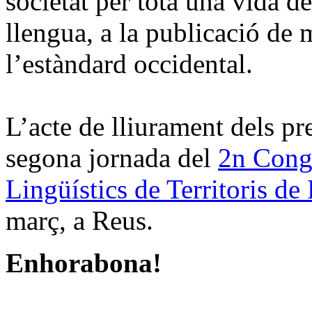
societat per tota una vida d
llengua, a la publicació de m
l’estàndard occidental.
L’acte de lliurament dels pr
segona jornada del
2n Congr
Lingüístics de Territoris de
març, a Reus.
Enhorabona!