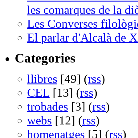
les comarques de la di
Les Converses filològi
El parlar d'Alcalà de X
Categories
llibres
[49] (
rss
)
CEL
[13] (
rss
)
trobades
[3] (
rss
)
webs
[12] (
rss
)
homenatges
[5] (
rss
)