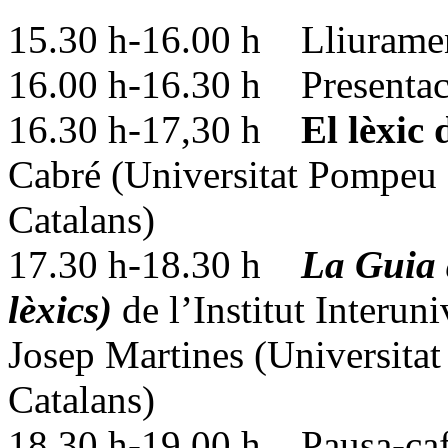
15.30 h-16.00 h Lliurament 
16.00 h-16.30 h Presentacio
16.30 h-17,30 h
El lèxic
Cabré (Universitat Pompeu 
Catalans)
17.30 h-18.30 h
La Guia d
lèxics)
de l’Institut Interuni
Josep Martines (Universitat
Catalans)
18.30 h-19.00 h Pausa-caf