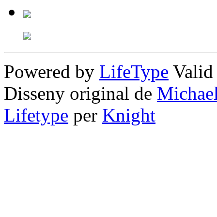
Powered by
LifeType
Vali
Disseny original de
Michae
Lifetype
per
Knight