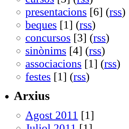
presentacions
[6] (
rss
)
beques
[1] (
rss
)
concursos
[3] (
rss
)
sinònims
[4] (
rss
)
associacions
[1] (
rss
)
festes
[1] (
rss
)
Arxius
Agost 2011
[1]
Juliol 2011
[1]