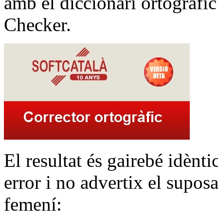
amb el diccionari ortogràfic
Checker.
El resultat és gairebé idènt
error i no advertix el supos
femení: