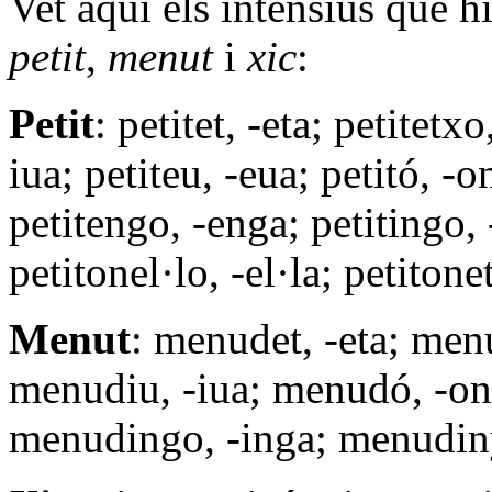
Vet aquí els intensius que h
petit
,
menut
i
xic
:
Petit
: petitet, -eta; petitetxo,
iua; petiteu, -eua; petitó, -on
petitengo, -enga; petitingo, 
petitonel·lo, -el·la; petitone
Menut
: menudet, -eta; menu
menudiu, -iua; menudó, -ona
menudingo, -inga; menudiny