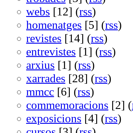
webs
[12] (
rss
)
homenatges
[5] (
rss
)
revistes
[14] (
rss
)
entrevistes
[1] (
rss
)
arxius
[1] (
rss
)
xarrades
[28] (
rss
)
mmcc
[6] (
rss
)
commemoracions
[2] (
exposicions
[4] (
rss
)
cursos
[3] (
rss
)