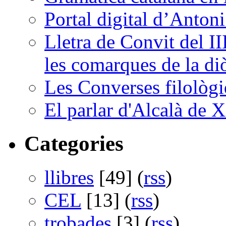
Portal digital d’Anton
Lletra de Convit del II
les comarques de la di
Les Converses filològi
El parlar d'Alcalà de X
Categories
llibres
[49] (
rss
)
CEL
[13] (
rss
)
trobades
[3] (
rss
)