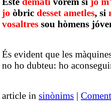
Este
dematí
vorem
si
jo
m'
jo
òbric
desset ametles
, si
vosaltres
sou
hòmens jóve
És evident que les màquines
no ho dubteu: ho aconsegui
article in
sinònims
|
Comenta