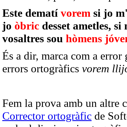
Este dematí
vorem
si jo m'
jo
òbric
desset ametles, si
vosaltres sou
hòmens jóve
És a dir, marca com a error
errors ortogràfics
vorem lli
Fem la prova amb un altre co
Corrector ortogràfic
de Soft