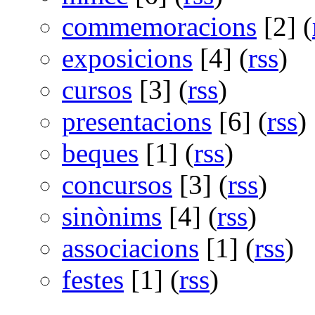
commemoracions
[2] (
exposicions
[4] (
rss
)
cursos
[3] (
rss
)
presentacions
[6] (
rss
)
beques
[1] (
rss
)
concursos
[3] (
rss
)
sinònims
[4] (
rss
)
associacions
[1] (
rss
)
festes
[1] (
rss
)