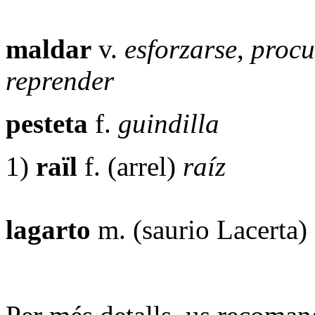
maldar
v.
esforzarse
,
procu
reprender
pesteta
f.
guindilla
1)
raïl
f. (arrel)
raíz
lagarto
m. (saurio Lacerta)