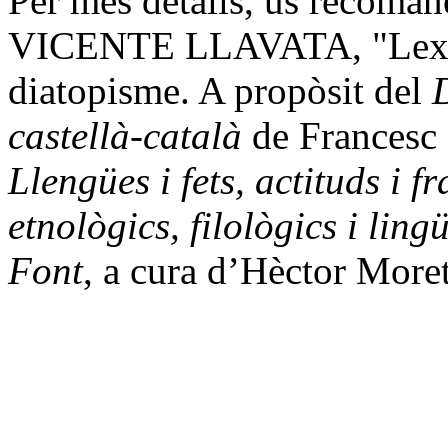
Per més detalls, us recoman
VICENTE LLAVATA, "Lexico
diatopisme. A propòsit del
D
castellà-català
de Francesc 
Llengües i fets, actituds i f
etnològics, filològics i ling
Font
, a cura d’Hèctor More