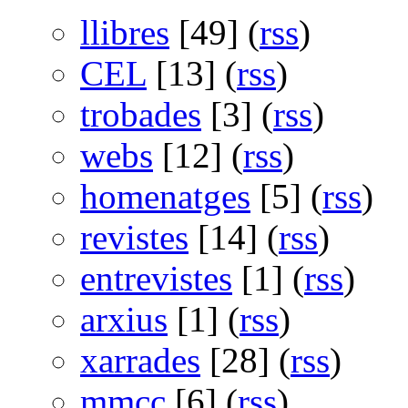
llibres
[49] (
rss
)
CEL
[13] (
rss
)
trobades
[3] (
rss
)
webs
[12] (
rss
)
homenatges
[5] (
rss
)
revistes
[14] (
rss
)
entrevistes
[1] (
rss
)
arxius
[1] (
rss
)
xarrades
[28] (
rss
)
mmcc
[6] (
rss
)