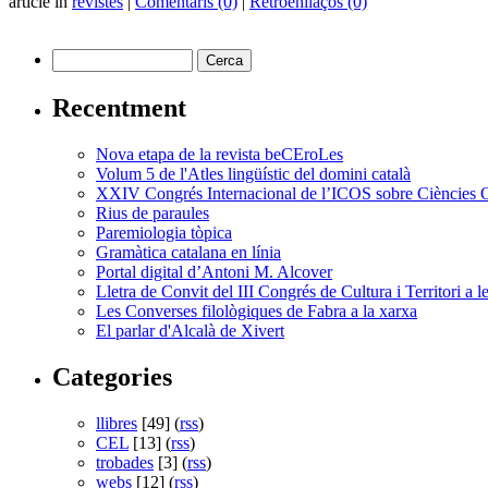
article in
revistes
|
Comentaris (0)
|
Retroenllaços (0)
Recentment
Nova etapa de la revista beCEroLes
Volum 5 de l'Atles lingüístic del domini català
XXIV Congrés Internacional de l’ICOS sobre Ciències 
Rius de paraules
Paremiologia tòpica
Gramàtica catalana en línia
Portal digital d’Antoni M. Alcover
Lletra de Convit del III Congrés de Cultura i Territori a 
Les Converses filològiques de Fabra a la xarxa
El parlar d'Alcalà de Xivert
Categories
llibres
[49] (
rss
)
CEL
[13] (
rss
)
trobades
[3] (
rss
)
webs
[12] (
rss
)