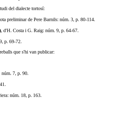
udi del dialecte tortosí:
ota preliminar de Pere Barnils: núm. 3, p. 80-114.
)
, d'H. Costa i G. Raig: núm. 9, p. 64-67.
9, p. 69-72.
eballs que s'hi van publicar:
 núm. 7, p. 90.
41.
iera: núm. 18, p. 163.