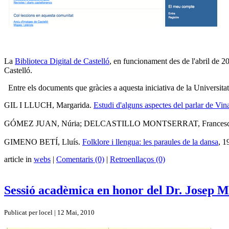
La
Biblioteca Digital de Castelló
, en funcionament des de l'abril de 20
Castelló.
Entre els documents que gràcies a aquesta iniciativa de la Universitat J
GIL I LLUCH, Margarida.
Estudi d'alguns aspectes del parlar de Vin
GÓMEZ JUAN, Núria; DELCASTILLO MONTSERRAT, Frances
GIMENO BETÍ, Lluís.
Folklore i llengua: les paraules de la dansa
, 1
article in
webs
|
Comentaris (0)
|
Retroenllaços (0)
Sessió acadèmica en honor del Dr. Josep 
Publicat per locel | 12 Mai, 2010