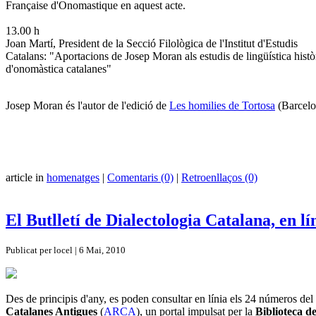
Française d'Onomastique en aquest acte.
13.00 h
Joan Martí, President de la Secció Filològica de l'Institut d'Estudis
Catalans: "Aportacions de Josep Moran als estudis de lingüística històr
d'onomàstica catalanes"
Josep Moran és l'autor de l'edició de
Les homilies de Tortosa
(Barcelon
article in
homenatges
|
Comentaris (0)
|
Retroenllaços (0)
El Butlletí de Dialectologia Catalana, en lí
Publicat per locel | 6 Mai, 2010
Des de principis d'any, es poden consultar en línia els 24 números del
Catalanes Antigues
(
ARCA
), un portal impulsat per la
Biblioteca d