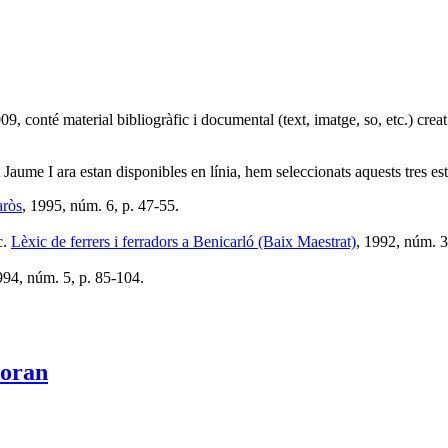
09, conté material bibliogràfic i documental (text, imatge, so, etc.) crea
aume I ara estan disponibles en línia, hem seleccionats aquests tres estu
aròs
, 1995, núm. 6, p. 47-55.
c.
Lèxic de ferrers i ferradors a Benicarló (Baix Maestrat)
, 1992, núm. 3
994, núm. 5, p. 85-104.
Moran