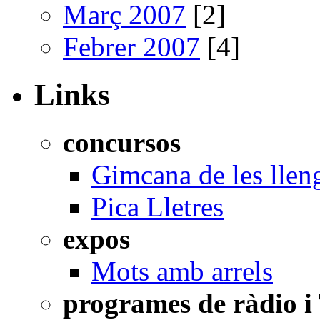
Març 2007
[2]
Febrer 2007
[4]
Links
concursos
Gimcana de les llen
Pica Lletres
expos
Mots amb arrels
programes de ràdio i