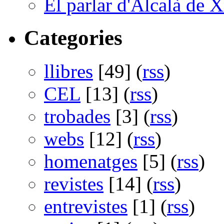
El parlar d'Alcalà de X
Categories
llibres
[49] (
rss
)
CEL
[13] (
rss
)
trobades
[3] (
rss
)
webs
[12] (
rss
)
homenatges
[5] (
rss
)
revistes
[14] (
rss
)
entrevistes
[1] (
rss
)