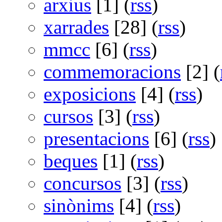
arxius
[1] (
rss
)
xarrades
[28] (
rss
)
mmcc
[6] (
rss
)
commemoracions
[2] (
exposicions
[4] (
rss
)
cursos
[3] (
rss
)
presentacions
[6] (
rss
)
beques
[1] (
rss
)
concursos
[3] (
rss
)
sinònims
[4] (
rss
)