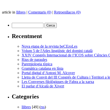
article in
llibres
|
Comentaris (0)
|
Retroenllaços (0)
Recentment
Nova etapa de la revista beCEroLes
Volum 5 de l'Atles lingüístic del domini català
XXIV Congrés Internacional de l’ICOS sobre Ciències 
Rius de paraules
Paremiologia tòpica
Gramàtica catalana en línia
Portal digital d’Antoni M. Alcover
Lletra de Convit del III Congrés de Cultura i Territori a 
Les Converses filològiques de Fabra a la xarxa
El parlar d'Alcalà de Xivert
Categories
llibres
[49] (
rss
)