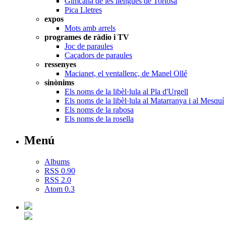
Gimcana de les llengües de Tortosa
Pica Lletres
expos
Mots amb arrels
programes de ràdio i TV
Joc de paraules
Caçadors de paraules
ressenyes
Macianet, el ventallenc, de Manel Ollé
sinònims
Els noms de la libèl·lula al Pla d'Urgell
Els noms de la libèl·lula al Matarranya i al Mesquí
Els noms de la rabosa
Els noms de la rosella
Menú
Albums
RSS 0.90
RSS 2.0
Atom 0.3