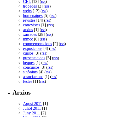
CEL
[13] (
rss
)
trobades
[3] (
rss
)
webs
[12] (
rss
)
homenatges
[5] (
rss
)
revistes
[14] (
rss
)
entrevistes
[1] (
rss
)
arxius
[1] (
rss
)
xarrades
[28] (
rss
)
mmcc
[6] (
rss
)
commemoracions
[2] (
rss
)
exposicions
[4] (
rss
)
cursos
[3] (
rss
)
presentacions
[6] (
rss
)
beques
[1] (
rss
)
concursos
[3] (
rss
)
sinònims
[4] (
rss
)
associacions
[1] (
rss
)
festes
[1] (
rss
)
Arxius
Agost 2011
[1]
Juliol 2011
[1]
Juny 2011
[2]