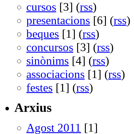
cursos
[3] (
rss
)
presentacions
[6] (
rss
)
beques
[1] (
rss
)
concursos
[3] (
rss
)
sinònims
[4] (
rss
)
associacions
[1] (
rss
)
festes
[1] (
rss
)
Arxius
Agost 2011
[1]