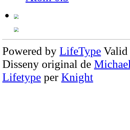
Powered by
LifeType
Vali
Disseny original de
Michae
Lifetype
per
Knight