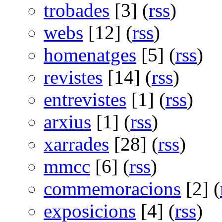
trobades
[3] (
rss
)
webs
[12] (
rss
)
homenatges
[5] (
rss
)
revistes
[14] (
rss
)
entrevistes
[1] (
rss
)
arxius
[1] (
rss
)
xarrades
[28] (
rss
)
mmcc
[6] (
rss
)
commemoracions
[2] (
exposicions
[4] (
rss
)