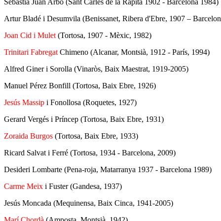
Sebastià Juan Arbó (Sant Carles de la Ràpita 1902 - Barcelona 1984)
Artur Bladé i Desumvila (Benissanet, Ribera d'Ebre, 1907 – Barcelon
Joan Cid i Mulet
(Tortosa, 1907 - Mèxic, 1982)
Trinitari Fabregat
Chimeno (Alcanar, Montsià, 1912 - París, 1994)
Alfred Giner i Sorolla (Vinaròs, Baix Maestrat, 1919-2005)
Manuel Pérez Bonfill (Tortosa, Baix Ebre, 1926)
Jesús Massip
i Fonollosa (Roquetes, 1927)
Gerard Vergés i Príncep (Tortosa, Baix Ebre, 1931)
Zoraida Burgos
(Tortosa, Baix Ebre, 1933)
Ricard Salvat i Ferré (Tortosa, 1934 - Barcelona, 2009)
Desideri Lombarte (Pena-roja, Matarranya 1937 - Barcelona 1989)
Carme Meix
i Fuster (Gandesa, 1937)
Jesús Moncada (Mequinensa, Baix Cinca, 1941-2005)
Marí Chordà
(Amposta, Montsià, 1942)