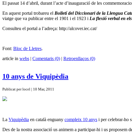
El passat 14 d’abril, durant l’acte d’inauguració de les commemoracion
En aquest portal trobareu el
Bolletí del Diccionari de la Llengua Ca
viatge que va publicar entre el 1901 i el 1923 i
La flexió verbal en els
Consulteu el portal a l’adreça: http://alcover.iec.cat/
Font:
Bloc de Lletres
.
article in
webs
|
Comentaris (0)
|
Retroenllaços (0)
10 anys de Viquipèdia
Publicat per locel | 10 Mar, 2011
La
Viquipèdia
en català enguany
compleix 10 anys
i per celebrar-ho s
Des de la nostra associació us animem a participar-hi i us proposem d