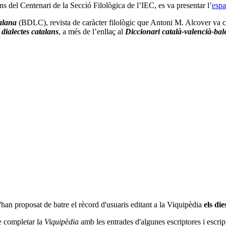
s del Centenari de la Secció Filològica de l’IEC, es va presentar l’
espa
talana
(BDLC), revista de caràcter filològic que Antoni M. Alcover va c
 dialectes catalans
, a més de l’enllaç al
Diccionari català-valencià-bal
'han proposat de batre el rècord d'usuaris editant a la Viquipèdia
els di
e completar la
Viquipèdia
amb les entrades d'algunes escriptores i escrip