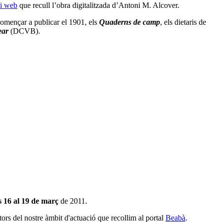
i web
que recull l’obra digitalitzada d’Antoni M. Alcover.
omençar a publicar el 1901, els
Quaderns de camp
, els dietaris de
ear
(DCVB).
es 16 al 19 de març
de 2011.
tors del nostre àmbit d'actuació que recollim al portal
Beabà
.