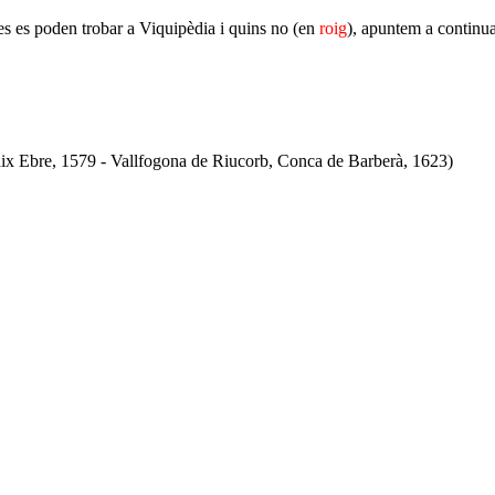
es es poden trobar a Viquipèdia i quins no (en
roig
), apuntem a continua
Baix Ebre, 1579 - Vallfogona de Riucorb, Conca de Barberà, 1623)