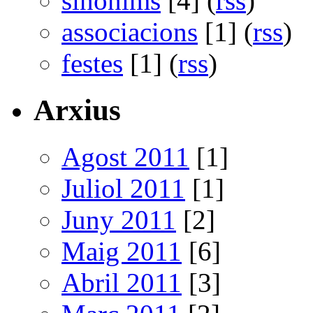
sinònims
[4] (
rss
)
associacions
[1] (
rss
)
festes
[1] (
rss
)
Arxius
Agost 2011
[1]
Juliol 2011
[1]
Juny 2011
[2]
Maig 2011
[6]
Abril 2011
[3]