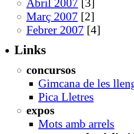
Abril 2007
[3]
Març 2007
[2]
Febrer 2007
[4]
Links
concursos
Gimcana de les llen
Pica Lletres
expos
Mots amb arrels