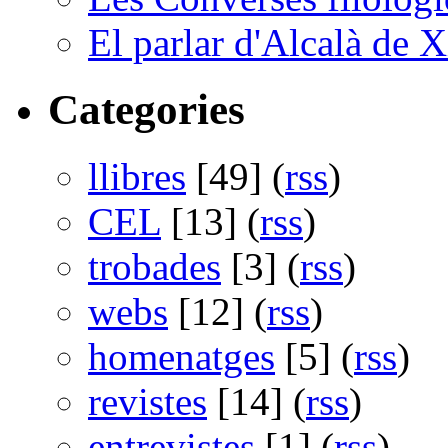
El parlar d'Alcalà de X
Categories
llibres
[49] (
rss
)
CEL
[13] (
rss
)
trobades
[3] (
rss
)
webs
[12] (
rss
)
homenatges
[5] (
rss
)
revistes
[14] (
rss
)
entrevistes
[1] (
rss
)