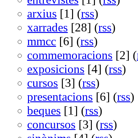
arxius
[1] (
rss
)
xarrades
[28] (
rss
)
mmcc
[6] (
rss
)
commemoracions
[2] (
exposicions
[4] (
rss
)
cursos
[3] (
rss
)
presentacions
[6] (
rss
)
beques
[1] (
rss
)
concursos
[3] (
rss
)