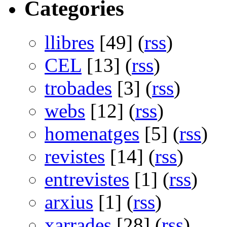
Categories
llibres
[49] (
rss
)
CEL
[13] (
rss
)
trobades
[3] (
rss
)
webs
[12] (
rss
)
homenatges
[5] (
rss
)
revistes
[14] (
rss
)
entrevistes
[1] (
rss
)
arxius
[1] (
rss
)
xarrades
[28] (
rss
)