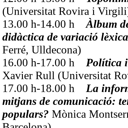
(Universitat Rovira i Virgili
13.00 h-14.00 h
Àlbum de
didàctica de variació lèxic
Ferré, Ulldecona)
16.00 h-17.00 h
Política
Xavier Rull (Universitat Rov
17.00 h-18.00 h
La inform
mitjans de comunicació: te
populars?
Mònica Montserr
Barcelona)