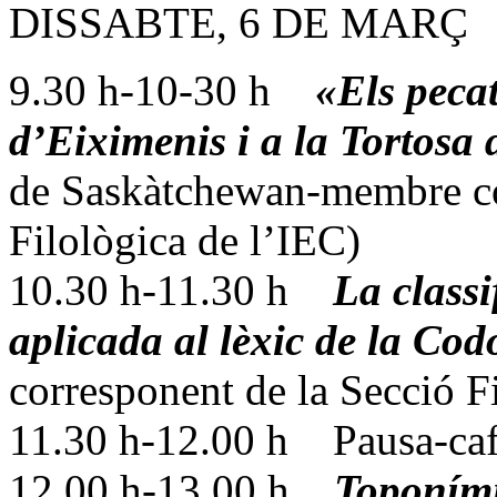
DISSABTE, 6 DE MARÇ
9.30 h-10-30 h
«Els pecat
d’Eiximenis i a la Tortosa 
de Saskàtchewan-membre co
Filològica de l’IEC)
10.30 h-11.30 h
La classi
aplicada al lèxic de la Co
corresponent de la Secció F
11.30 h-12.00 h Pausa-caf
12.00 h-13.00 h
Toponími