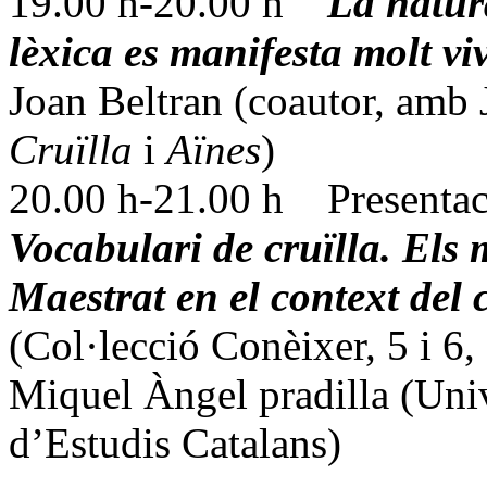
19.00 h-20.00 h
La natur
lèxica es manifesta molt vi
Joan Beltran (coautor, amb 
Cruïlla
i
Aïnes
)
20.00 h-21.00 h Presentaci
Vocabulari de cruïlla. Els 
Maestrat en el context del 
(Col·lecció Conèixer, 5 i 6
Miquel Àngel pradilla (Univ
d’Estudis Catalans)