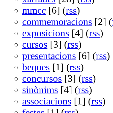
mmcc
[6] (
rss
)
commemoracions
[2] (
exposicions
[4] (
rss
)
cursos
[3] (
rss
)
presentacions
[6] (
rss
)
beques
[1] (
rss
)
concursos
[3] (
rss
)
sinònims
[4] (
rss
)
associacions
[1] (
rss
)
festes
[1] (
rss
)