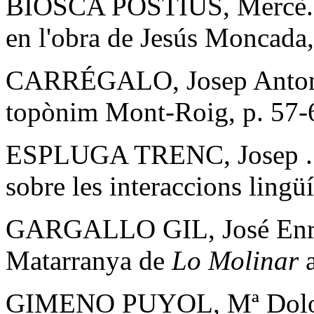
BIOSCA POSTIUS, Mercè. Fr
en l'obra de Jesús Moncada,
CARRÉGALO, Josep Antoni. 
topònim Mont-Roig, p. 57-
ESPLUGA TRENC, Josep . El
sobre les interaccions lingü
GARGALLO GIL, José Enriq
Matarranya de
Lo Molinar
GIMENO PUYOL, Mª Dolore