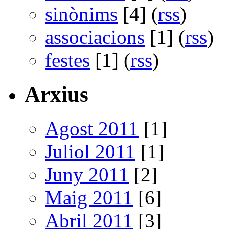
sinònims
[4] (
rss
)
associacions
[1] (
rss
)
festes
[1] (
rss
)
Arxius
Agost 2011
[1]
Juliol 2011
[1]
Juny 2011
[2]
Maig 2011
[6]
Abril 2011
[3]