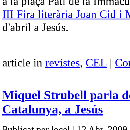
a la plaça Pati de la Immac
III Fira literària Joan Cid i
d'abril a Jesús.
article in
revistes
,
CEL
|
Com
Miquel Strubell parla de
Catalunya, a Jesús
Publicat per locel | 12 Abr, 2009