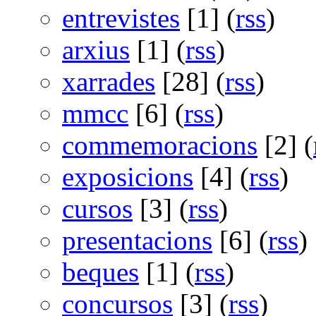
entrevistes
[1] (
rss
)
arxius
[1] (
rss
)
xarrades
[28] (
rss
)
mmcc
[6] (
rss
)
commemoracions
[2] (
exposicions
[4] (
rss
)
cursos
[3] (
rss
)
presentacions
[6] (
rss
)
beques
[1] (
rss
)
concursos
[3] (
rss
)