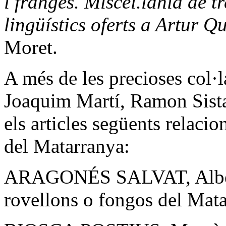
i franges. Miscel.lània de tr
lingüístics oferts a Artur Q
Moret.
A més de les precioses col
Joaquim Martí, Ramon Sist
els articles següents relacio
del Matarranya:
ARAGONÉS SALVAT, Albert.
rovellons o fongos del Mata