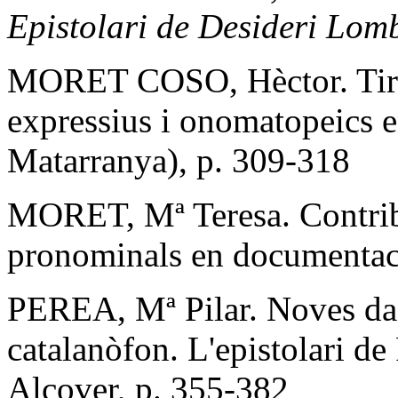
Epistolari de Desideri Lom
MORET COSO, Hèctor. Tirul
expressius i onomatopeics e
Matarranya), p. 309-318
MORET, Mª Teresa. Contribuc
pronominals en documentaci
PEREA, Mª Pilar. Noves dad
catalanòfon. L'epistolari d
Alcover, p. 355-382