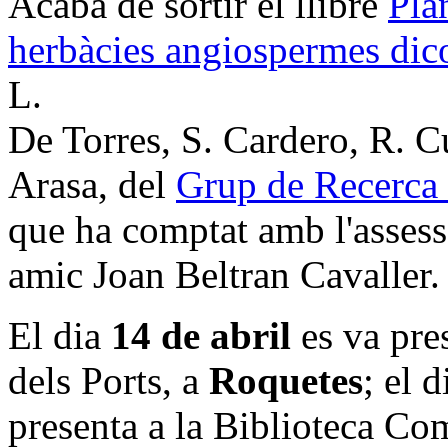
Acaba de sortir el llibre
Plan
herbàcies angiospermes dic
L.
De Torres, S. Cardero, R. Cu
Arasa, del
Grup de Recerca C
que ha comptat amb l'assess
amic Joan Beltran Cavaller.
El dia
14 de abril
es va pre
dels Ports, a
Roquetes
; el 
presenta a la Biblioteca Co