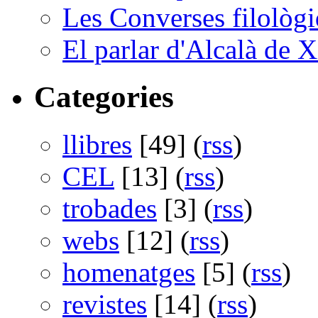
Les Converses filològi
El parlar d'Alcalà de X
Categories
llibres
[49] (
rss
)
CEL
[13] (
rss
)
trobades
[3] (
rss
)
webs
[12] (
rss
)
homenatges
[5] (
rss
)
revistes
[14] (
rss
)