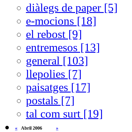
diàlegs de paper [5]
e-mocions [18]
el rebost [9]
entremesos [13]
general [103]
llepolies [7]
paisatges [17]
postals [7]
tal com surt [19]
«
Abril 2006
»