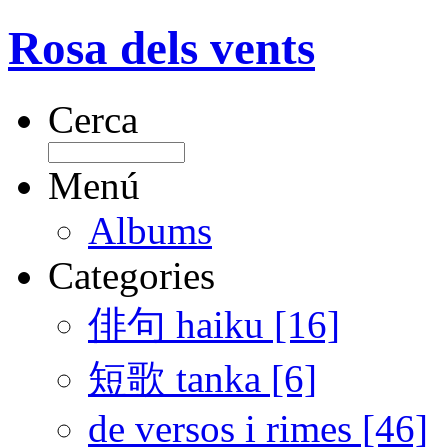
Rosa dels vents
Cerca
Menú
Albums
Categories
俳句 haiku [16]
短歌 tanka [6]
de versos i rimes [46]