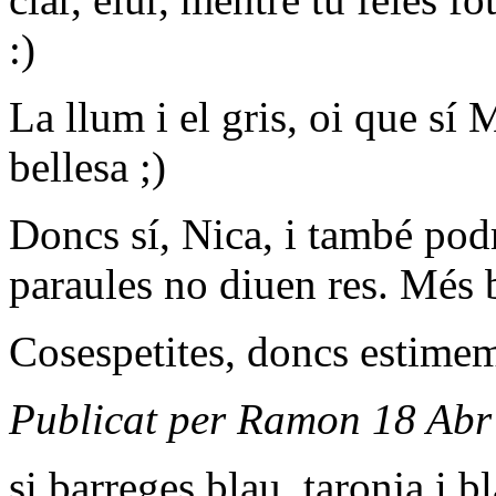
:)
La llum i el gris, oi que sí 
bellesa ;)
Doncs sí, Nica, i també pod
paraules no diuen res. Més b
Cosespetites, doncs estimem
Publicat per Ramon 18 Abr
si barreges blau, taronja i b