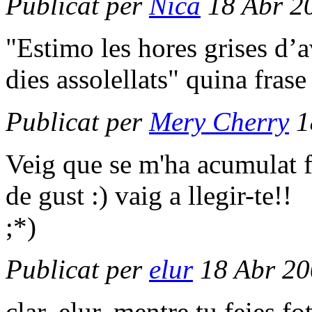
Publicat per
Nica
18 Abr 2
"Estimo les hores grises d’a
dies assolellats" quina fras
Publicat per
Mery Cherry
1
Veig que se m'ha acumulat f
de gust :) vaig a llegir-te!!
;*)
Publicat per
elur
18 Abr 20
clar, elur, mentre tu feies fo